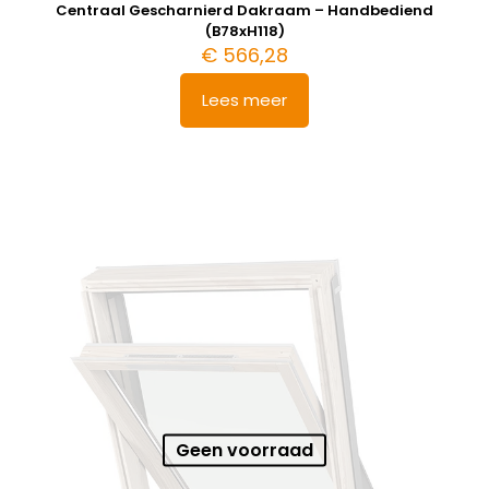
Centraal Gescharnierd Dakraam – Handbediend
(B78xH118)
€
566,28
Lees meer
Geen voorraad