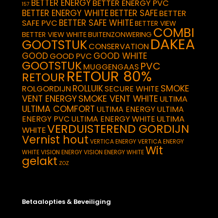
BETTER ENERGY
BETTER ENERGY PVC
157
BETTER ENERGY WHITE
BETTER SAFE
BETTER
BETTER SAFE WHITE
SAFE PVC
BETTER VIEW
COMBI
BETTER VIEW WHITE
BUITENZONWERING
DAKEA
GOOTSTUK
CONSERVATION
GOOD
GOOD WHITE
GOOD PVC
GOOTSTUK
PVC
MUGGENGAAS
RETOUR 80%
RETOUR
SMOKE
ROLLUIK
ROLGORDIJN
SECURE WHITE
VENT ENERGY
SMOKE VENT WHITE
ULTIMA
ULTIMA COMFORT
ULTIMA ENERGY
ULTIMA
ULTIMA
ENERGY PVC
ULTIMA ENERGY WHITE
VERDUISTEREND GORDIJN
WHITE
Vernist hout
VERTICA ENERGY
VERTICA ENERGY
Wit
WHITE
VISION ENERGY
VISION ENERGY WHITE
gelakt
ZOZ
Betaalopties & Beveiliging