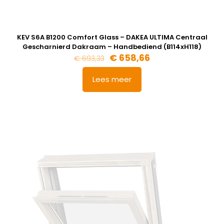
KEV S6A B1200 Comfort Glass – DAKEA ULTIMA Centraal
Gescharnierd Dakraam – Handbediend (B114xH118)
Oorspronkelijke
Huidige
€
658,66
€
693,33
prijs
prijs
was:
is:
Lees meer
€ 693,33.
€ 658,66.