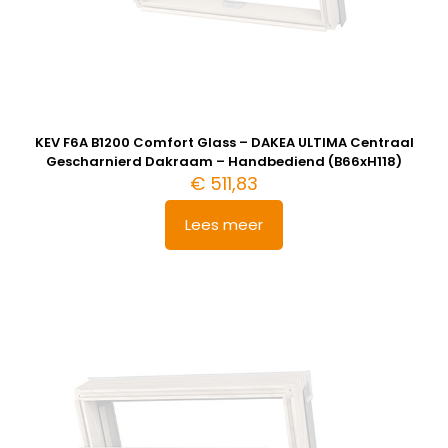
KEV F6A B1200 Comfort Glass – DAKEA ULTIMA Centraal
Gescharnierd Dakraam – Handbediend (B66xH118)
€
511,83
Lees meer