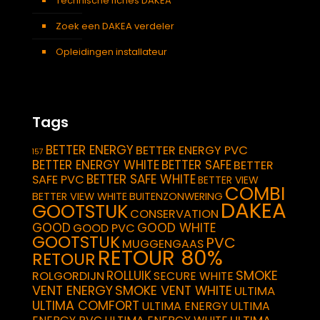
Technische fiches DAKEA
Zoek een DAKEA verdeler
Opleidingen installateur
Tags
BETTER ENERGY
BETTER ENERGY PVC
157
BETTER ENERGY WHITE
BETTER SAFE
BETTER
BETTER SAFE WHITE
SAFE PVC
BETTER VIEW
COMBI
BETTER VIEW WHITE
BUITENZONWERING
DAKEA
GOOTSTUK
CONSERVATION
GOOD
GOOD WHITE
GOOD PVC
GOOTSTUK
PVC
MUGGENGAAS
RETOUR 80%
RETOUR
SMOKE
ROLLUIK
ROLGORDIJN
SECURE WHITE
VENT ENERGY
SMOKE VENT WHITE
ULTIMA
ULTIMA COMFORT
ULTIMA ENERGY
ULTIMA