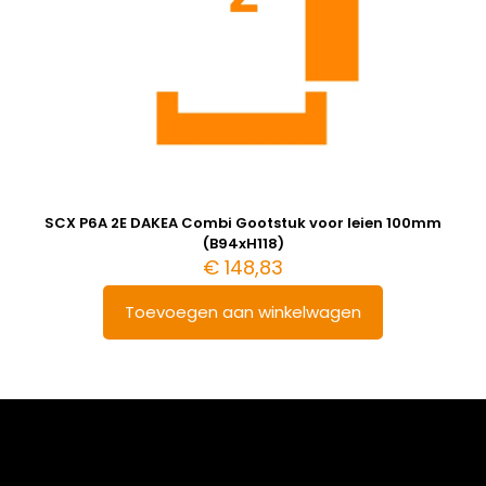
SCX P6A 2E DAKEA Combi Gootstuk voor leien 100mm
(B94xH118)
€
148,83
Toevoegen aan winkelwagen