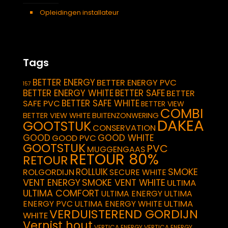
Opleidingen installateur
Tags
BETTER ENERGY
BETTER ENERGY PVC
157
BETTER ENERGY WHITE
BETTER SAFE
BETTER
BETTER SAFE WHITE
SAFE PVC
BETTER VIEW
COMBI
BETTER VIEW WHITE
BUITENZONWERING
DAKEA
GOOTSTUK
CONSERVATION
GOOD
GOOD WHITE
GOOD PVC
GOOTSTUK
PVC
MUGGENGAAS
RETOUR 80%
RETOUR
SMOKE
ROLLUIK
ROLGORDIJN
SECURE WHITE
VENT ENERGY
SMOKE VENT WHITE
ULTIMA
ULTIMA COMFORT
ULTIMA ENERGY
ULTIMA
ULTIMA
ENERGY PVC
ULTIMA ENERGY WHITE
VERDUISTEREND GORDIJN
WHITE
Vernist hout
VERTICA ENERGY
VERTICA ENERGY