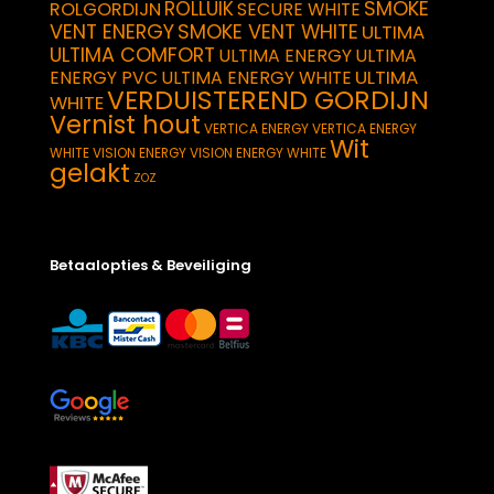
SMOKE
ROLLUIK
ROLGORDIJN
SECURE WHITE
VENT ENERGY
SMOKE VENT WHITE
ULTIMA
ULTIMA COMFORT
ULTIMA ENERGY
ULTIMA
ULTIMA
ENERGY PVC
ULTIMA ENERGY WHITE
VERDUISTEREND GORDIJN
WHITE
Vernist hout
VERTICA ENERGY
VERTICA ENERGY
Wit
WHITE
VISION ENERGY
VISION ENERGY WHITE
gelakt
ZOZ
Betaalopties & Beveiliging