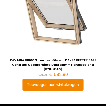
KAV M8A B1000 Standard Glass – DAKEA BETTER SAFE
Centraal Gescharnierd Dakraam – Handbediend
(B78xH140)
€
592,90
VANAF:
Toevoegen aan winkelwagen