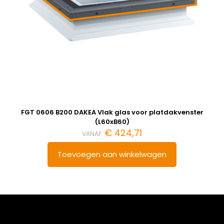
FGT 0606 B200 DAKEA Vlak glas voor platdakvenster
(L60xB60)
€
424,71
VANAF:
Toevoegen aan winkelwagen