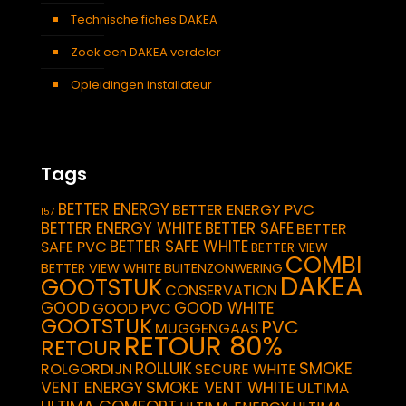
Technische fiches DAKEA
Zoek een DAKEA verdeler
Opleidingen installateur
Tags
BETTER ENERGY
BETTER ENERGY PVC
157
BETTER ENERGY WHITE
BETTER SAFE
BETTER
BETTER SAFE WHITE
SAFE PVC
BETTER VIEW
COMBI
BETTER VIEW WHITE
BUITENZONWERING
DAKEA
GOOTSTUK
CONSERVATION
GOOD
GOOD WHITE
GOOD PVC
GOOTSTUK
PVC
MUGGENGAAS
RETOUR 80%
RETOUR
SMOKE
ROLLUIK
ROLGORDIJN
SECURE WHITE
VENT ENERGY
SMOKE VENT WHITE
ULTIMA