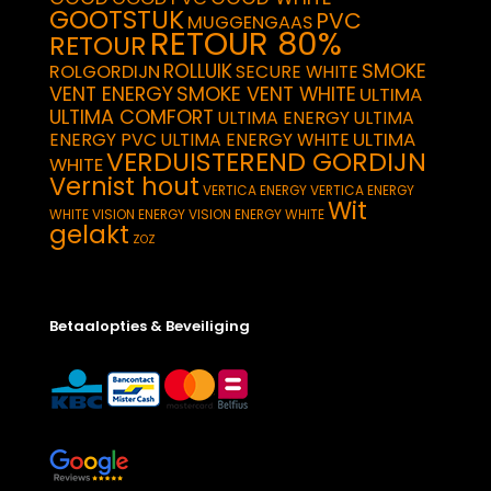
GOOTSTUK
PVC
MUGGENGAAS
RETOUR 80%
RETOUR
SMOKE
ROLLUIK
ROLGORDIJN
SECURE WHITE
VENT ENERGY
SMOKE VENT WHITE
ULTIMA
ULTIMA COMFORT
ULTIMA ENERGY
ULTIMA
ULTIMA
ENERGY PVC
ULTIMA ENERGY WHITE
VERDUISTEREND GORDIJN
WHITE
Vernist hout
VERTICA ENERGY
VERTICA ENERGY
Wit
WHITE
VISION ENERGY
VISION ENERGY WHITE
gelakt
ZOZ
Betaalopties & Beveiliging