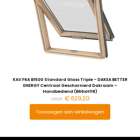
KAV F6A B1500 Standard Glass Triple – DAKEA BETTER
ENERGY Centraal Gescharnierd Dakraam –
Handbediend (B66xH118)
€
629,20
VANAF:
Toevoegen aan winkelwagen