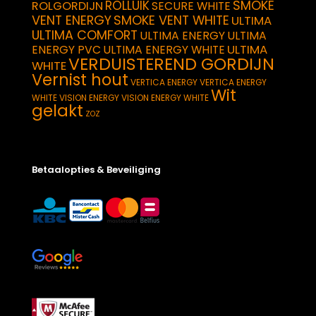
SMOKE
ROLLUIK
ROLGORDIJN
SECURE WHITE
VENT ENERGY
SMOKE VENT WHITE
ULTIMA
ULTIMA COMFORT
ULTIMA ENERGY
ULTIMA
ULTIMA
ENERGY PVC
ULTIMA ENERGY WHITE
VERDUISTEREND GORDIJN
WHITE
Vernist hout
VERTICA ENERGY
VERTICA ENERGY
Wit
WHITE
VISION ENERGY
VISION ENERGY WHITE
gelakt
ZOZ
Betaalopties & Beveiliging