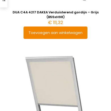
DUA C4A 4217 DAKEA Verduisterend gordijn – Grijs
(B55xH98)
€
111,32
Toevoegen aan winkelwagen