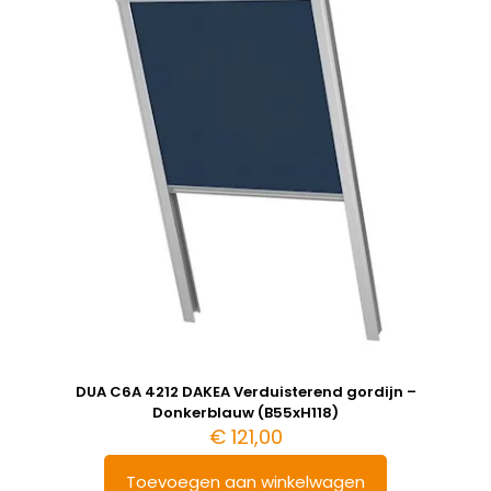
DUA C6A 4212 DAKEA Verduisterend gordijn –
Donkerblauw (B55xH118)
€
121,00
Toevoegen aan winkelwagen