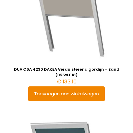
DUA C6A 4230 DAKEA Verduisterend gordijn – Zand
(B55xH118)
€
133,10
Toevoegen aan winkelwagen