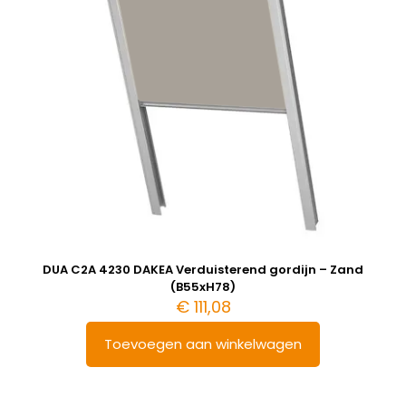
DUA C2A 4230 DAKEA Verduisterend gordijn – Zand
(B55xH78)
€
111,08
Toevoegen aan winkelwagen