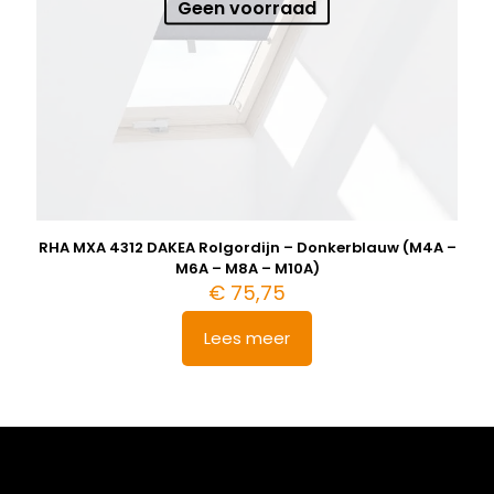
Geen voorraad
RHA MXA 4312 DAKEA Rolgordijn – Donkerblauw (M4A –
M6A – M8A – M10A)
€
75,75
Lees meer