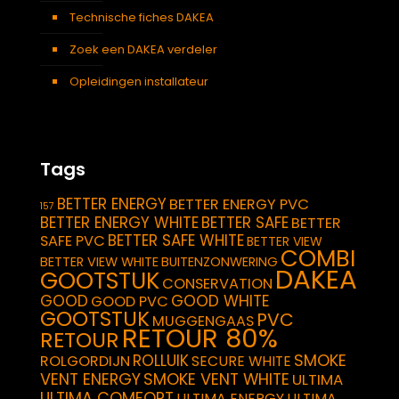
Technische fiches DAKEA
Zoek een DAKEA verdeler
Opleidingen installateur
Tags
BETTER ENERGY
BETTER ENERGY PVC
157
BETTER ENERGY WHITE
BETTER SAFE
BETTER
BETTER SAFE WHITE
SAFE PVC
BETTER VIEW
COMBI
BETTER VIEW WHITE
BUITENZONWERING
DAKEA
GOOTSTUK
CONSERVATION
GOOD
GOOD WHITE
GOOD PVC
GOOTSTUK
PVC
MUGGENGAAS
RETOUR 80%
RETOUR
SMOKE
ROLLUIK
ROLGORDIJN
SECURE WHITE
VENT ENERGY
SMOKE VENT WHITE
ULTIMA
ULTIMA COMFORT
ULTIMA ENERGY
ULTIMA