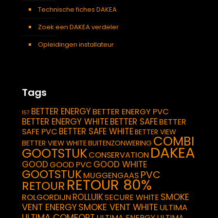
Technische fiches DAKEA
Zoek een DAKEA verdeler
Opleidingen installateur
Tags
BETTER ENERGY
BETTER ENERGY PVC
157
BETTER ENERGY WHITE
BETTER SAFE
BETTER
BETTER SAFE WHITE
SAFE PVC
BETTER VIEW
COMBI
BETTER VIEW WHITE
BUITENZONWERING
DAKEA
GOOTSTUK
CONSERVATION
GOOD
GOOD WHITE
GOOD PVC
GOOTSTUK
PVC
MUGGENGAAS
RETOUR 80%
RETOUR
SMOKE
ROLLUIK
ROLGORDIJN
SECURE WHITE
VENT ENERGY
SMOKE VENT WHITE
ULTIMA
ULTIMA COMFORT
ULTIMA ENERGY
ULTIMA