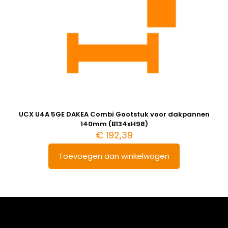
UCX U4A 5GE DAKEA Combi Gootstuk voor dakpannen
140mm (B134xH98)
€
192,39
Toevoegen aan winkelwagen