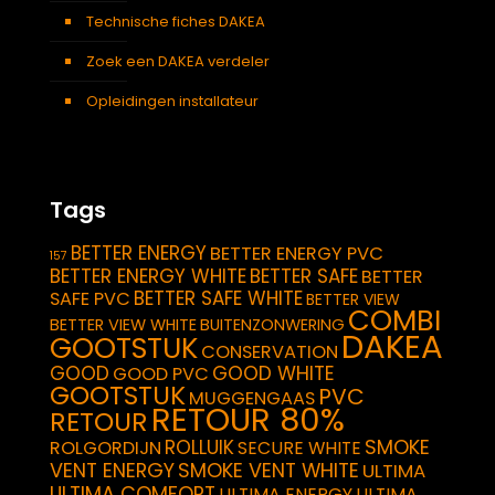
Technische fiches DAKEA
Zoek een DAKEA verdeler
Opleidingen installateur
Tags
BETTER ENERGY
BETTER ENERGY PVC
157
BETTER ENERGY WHITE
BETTER SAFE
BETTER
BETTER SAFE WHITE
SAFE PVC
BETTER VIEW
COMBI
BETTER VIEW WHITE
BUITENZONWERING
DAKEA
GOOTSTUK
CONSERVATION
GOOD
GOOD WHITE
GOOD PVC
GOOTSTUK
PVC
MUGGENGAAS
RETOUR 80%
RETOUR
SMOKE
ROLLUIK
ROLGORDIJN
SECURE WHITE
VENT ENERGY
SMOKE VENT WHITE
ULTIMA
ULTIMA COMFORT
ULTIMA ENERGY
ULTIMA