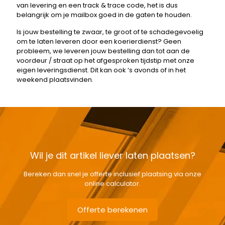
van levering en een track & trace code, het is dus
belangrijk om je mailbox goed in de gaten te houden.
Is jouw bestelling te zwaar, te groot of te schadegevoelig
om te laten leveren door een koerierdienst? Geen
probleem, we leveren jouw bestelling dan tot aan de
voordeur / straat op het afgesproken tijdstip met onze
eigen leveringsdienst. Dit kan ook ‘s avonds of in het
weekend plaatsvinden.
Wil je dit artikel liever laten plaatsen?
Bereken dan snel je offerte inclusief plaatsing via onze
online calculator.
Offerte berekenen