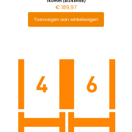
140mm (B134xH98)
€
189,97
Toevoegen aan winkelwagen