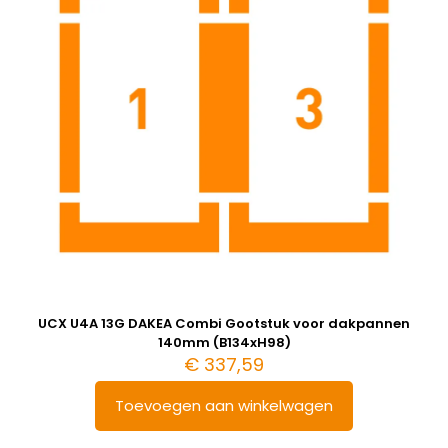
UCX U4A 13G DAKEA Combi Gootstuk voor dakpannen
140mm (B134xH98)
€
337,59
Toevoegen aan winkelwagen