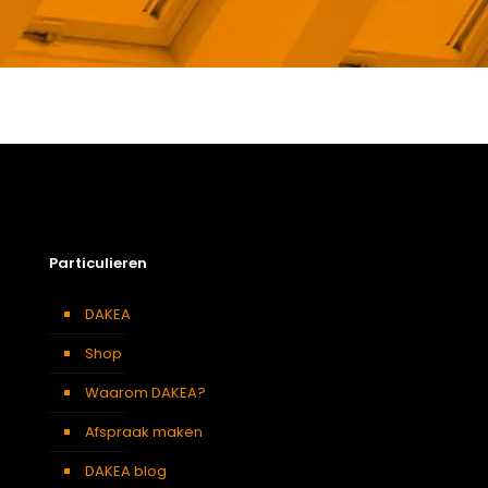
Gewicht
7,7 kg
Afmetingen doos
174 × 50 × 12 cm
Afmeting dakraam
134 x 98 cm – U4A
Soort dakbedekking
Dakpannen
Particulieren
DAKEA
Shop
Waarom DAKEA?
Afspraak maken
DAKEA blog