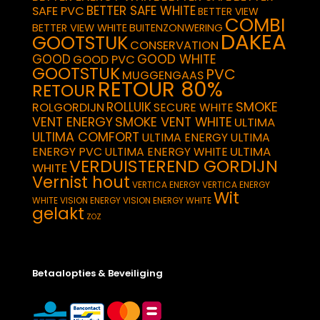
BETTER SAFE WHITE
SAFE PVC
BETTER VIEW
COMBI
BETTER VIEW WHITE
BUITENZONWERING
DAKEA
GOOTSTUK
CONSERVATION
GOOD
GOOD WHITE
GOOD PVC
GOOTSTUK
PVC
MUGGENGAAS
RETOUR 80%
RETOUR
SMOKE
ROLLUIK
ROLGORDIJN
SECURE WHITE
VENT ENERGY
SMOKE VENT WHITE
ULTIMA
ULTIMA COMFORT
ULTIMA ENERGY
ULTIMA
ULTIMA
ENERGY PVC
ULTIMA ENERGY WHITE
VERDUISTEREND GORDIJN
WHITE
Vernist hout
VERTICA ENERGY
VERTICA ENERGY
Wit
WHITE
VISION ENERGY
VISION ENERGY WHITE
gelakt
ZOZ
Betaalopties & Beveiliging