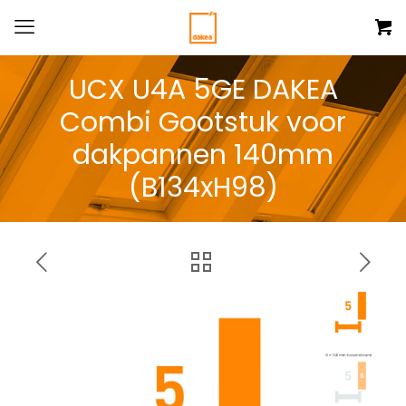
UCX U4A 5GE DAKEA
Combi Gootstuk voor
dakpannen 140mm
(B134xH98)