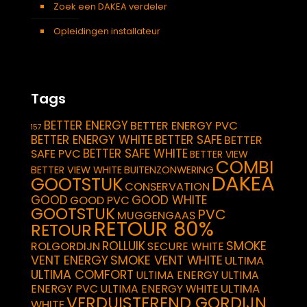
Zoek een DAKEA verdeler
Opleidingen installateur
Tags
BETTER ENERGY
BETTER ENERGY PVC
157
BETTER ENERGY WHITE
BETTER SAFE
BETTER
BETTER SAFE WHITE
SAFE PVC
BETTER VIEW
COMBI
BETTER VIEW WHITE
BUITENZONWERING
DAKEA
GOOTSTUK
CONSERVATION
GOOD
GOOD WHITE
GOOD PVC
GOOTSTUK
PVC
MUGGENGAAS
RETOUR 80%
RETOUR
SMOKE
ROLLUIK
ROLGORDIJN
SECURE WHITE
VENT ENERGY
SMOKE VENT WHITE
ULTIMA
ULTIMA COMFORT
ULTIMA ENERGY
ULTIMA
ULTIMA
ENERGY PVC
ULTIMA ENERGY WHITE
VERDUISTEREND GORDIJN
WHITE