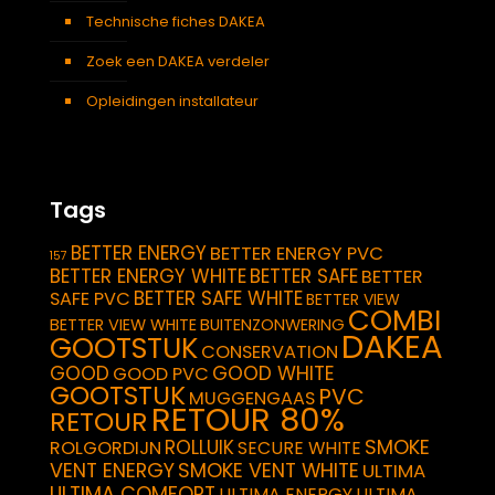
Technische fiches DAKEA
Zoek een DAKEA verdeler
Opleidingen installateur
Tags
BETTER ENERGY
BETTER ENERGY PVC
157
BETTER ENERGY WHITE
BETTER SAFE
BETTER
BETTER SAFE WHITE
SAFE PVC
BETTER VIEW
COMBI
BETTER VIEW WHITE
BUITENZONWERING
DAKEA
GOOTSTUK
CONSERVATION
GOOD
GOOD WHITE
GOOD PVC
GOOTSTUK
PVC
MUGGENGAAS
RETOUR 80%
RETOUR
SMOKE
ROLLUIK
ROLGORDIJN
SECURE WHITE
VENT ENERGY
SMOKE VENT WHITE
ULTIMA
ULTIMA COMFORT
ULTIMA ENERGY
ULTIMA