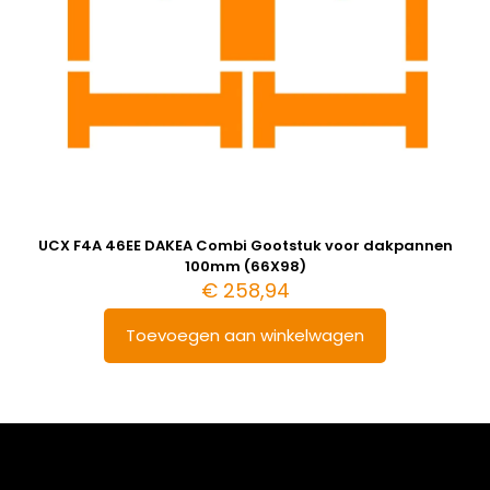
UCX F4A 46EE DAKEA Combi Gootstuk voor dakpannen
100mm (66X98)
€
258,94
Toevoegen aan winkelwagen