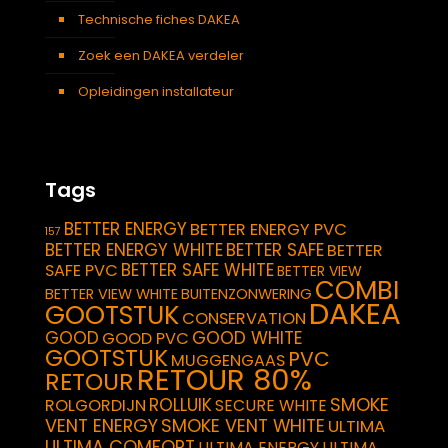
Technische fiches DAKEA
Zoek een DAKEA verdeler
Opleidingen installateur
Tags
BETTER ENERGY
BETTER ENERGY PVC
157
BETTER ENERGY WHITE
BETTER SAFE
BETTER
BETTER SAFE WHITE
SAFE PVC
BETTER VIEW
COMBI
BETTER VIEW WHITE
BUITENZONWERING
DAKEA
GOOTSTUK
CONSERVATION
GOOD
GOOD WHITE
GOOD PVC
GOOTSTUK
PVC
MUGGENGAAS
RETOUR 80%
RETOUR
SMOKE
ROLLUIK
ROLGORDIJN
SECURE WHITE
VENT ENERGY
SMOKE VENT WHITE
ULTIMA
ULTIMA COMFORT
ULTIMA ENERGY
ULTIMA