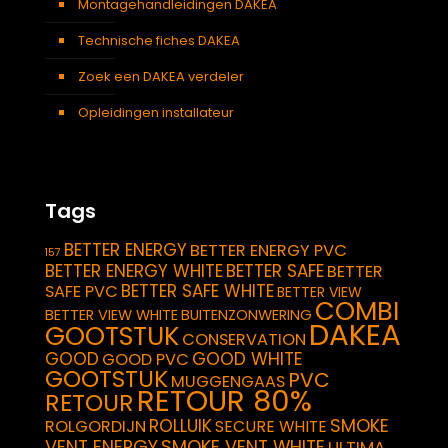
Montagehandleidingen DAKEA
Technische fiches DAKEA
Zoek een DAKEA verdeler
Opleidingen installateur
Tags
BETTER ENERGY
BETTER ENERGY PVC
157
BETTER ENERGY WHITE
BETTER SAFE
BETTER
BETTER SAFE WHITE
SAFE PVC
BETTER VIEW
COMBI
BETTER VIEW WHITE
BUITENZONWERING
DAKEA
GOOTSTUK
CONSERVATION
GOOD
GOOD WHITE
GOOD PVC
GOOTSTUK
PVC
MUGGENGAAS
RETOUR 80%
RETOUR
SMOKE
ROLLUIK
ROLGORDIJN
SECURE WHITE
VENT ENERGY
SMOKE VENT WHITE
ULTIMA