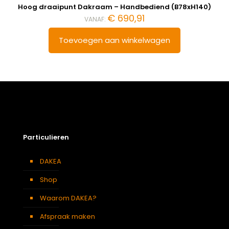
Hoog draaipunt Dakraam – Handbediend (B78xH140)
€
690,91
VANAF:
Toevoegen aan winkelwagen
Particulieren
DAKEA
Shop
Waarom DAKEA?
Afspraak maken