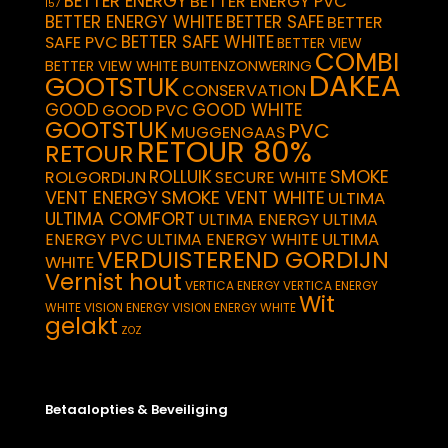
BETTER ENERGY
BETTER ENERGY PVC
157
BETTER ENERGY WHITE
BETTER SAFE
BETTER
BETTER SAFE WHITE
SAFE PVC
BETTER VIEW
COMBI
BETTER VIEW WHITE
BUITENZONWERING
DAKEA
GOOTSTUK
CONSERVATION
GOOD
GOOD WHITE
GOOD PVC
GOOTSTUK
PVC
MUGGENGAAS
RETOUR 80%
RETOUR
SMOKE
ROLLUIK
ROLGORDIJN
SECURE WHITE
VENT ENERGY
SMOKE VENT WHITE
ULTIMA
ULTIMA COMFORT
ULTIMA ENERGY
ULTIMA
ULTIMA
ENERGY PVC
ULTIMA ENERGY WHITE
VERDUISTEREND GORDIJN
WHITE
Vernist hout
VERTICA ENERGY
VERTICA ENERGY
Wit
WHITE
VISION ENERGY
VISION ENERGY WHITE
gelakt
ZOZ
Betaalopties & Beveiliging