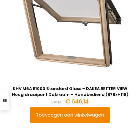
KHV M6A B1000 Standard Glass – DAKEA BETTER VIEW
Hoog draaipunt Dakraam – Handbediend (B78xH118)
€
646,14
VANAF:
Toevoegen aan winkelwagen