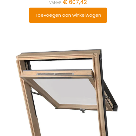
€
607,42
VANAF:
Toevoegen aan winkelwagen