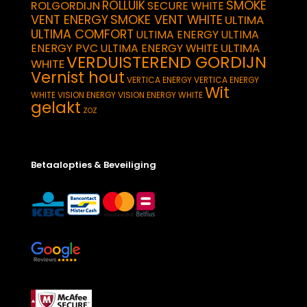
SMOKE
ROLLUIK
ROLGORDIJN
SECURE WHITE
VENT ENERGY
SMOKE VENT WHITE
ULTIMA
ULTIMA COMFORT
ULTIMA ENERGY
ULTIMA
ULTIMA
ENERGY PVC
ULTIMA ENERGY WHITE
VERDUISTEREND GORDIJN
WHITE
Vernist hout
VERTICA ENERGY
VERTICA ENERGY
Wit
WHITE
VISION ENERGY
VISION ENERGY WHITE
gelakt
ZOZ
Betaalopties & Beveiliging