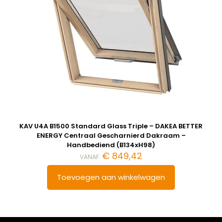
KAV U4A B1500 Standard Glass Triple – DAKEA BETTER
ENERGY Centraal Gescharnierd Dakraam –
Handbediend (B134xH98)
€
849,42
VANAF:
Toevoegen aan winkelwagen