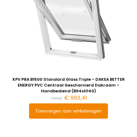
KPV P8A B1500 Standard Glass Triple – DAKEA BETTER
ENERGY PVC Centraal Gescharnierd Dakraam –
Handbediend (B94xH140)
€
993,41
VANAF:
Toevoegen aan winkelwagen