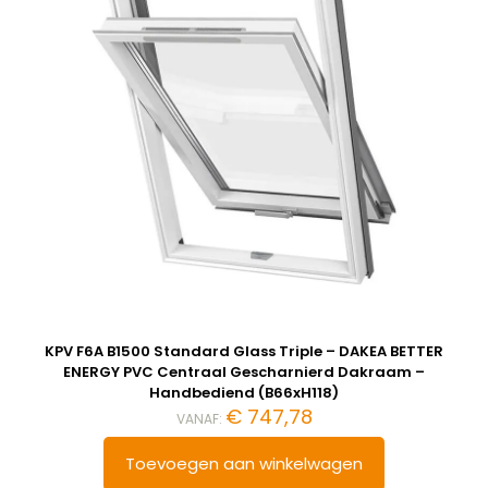
KPV F6A B1500 Standard Glass Triple – DAKEA BETTER
ENERGY PVC Centraal Gescharnierd Dakraam –
Handbediend (B66xH118)
€
747,78
VANAF:
Toevoegen aan winkelwagen