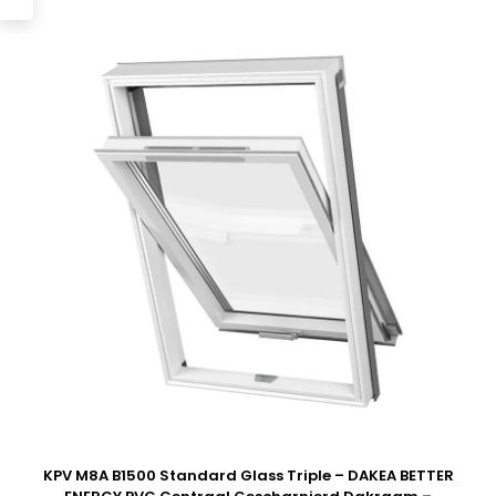
KPV M8A B1500 Standard Glass Triple – DAKEA BETTER