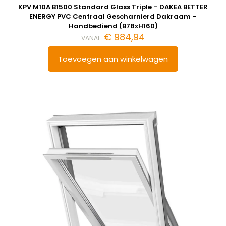
KPV M10A B1500 Standard Glass Triple – DAKEA BETTER
ENERGY PVC Centraal Gescharnierd Dakraam –
Handbediend (B78xH160)
€
984,94
VANAF:
Toevoegen aan winkelwagen