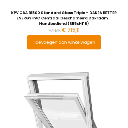
KPV C6A B1500 Standard Glass Triple – DAKEA BETTER
ENERGY PVC Centraal Gescharnierd Dakraam –
Handbediend (B55xH118)
€
715,11
VANAF:
Toevoegen aan winkelwagen