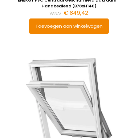
ENERGY PVC Centraal Gescharnierd Dakraam –
Handbediend (B78xH140)
€
849,42
VANAF:
Toevoegen aan winkelwagen