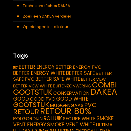
Technische fiches DAKEA
Zoek een DAKEA verdeler
Opleidingen installateur
Tags
BETTER ENERGY
BETTER ENERGY PVC
157
BETTER ENERGY WHITE
BETTER SAFE
BETTER
BETTER SAFE WHITE
SAFE PVC
BETTER VIEW
COMBI
BETTER VIEW WHITE
BUITENZONWERING
DAKEA
GOOTSTUK
CONSERVATION
GOOD
GOOD WHITE
GOOD PVC
GOOTSTUK
PVC
MUGGENGAAS
RETOUR 80%
RETOUR
SMOKE
ROLLUIK
ROLGORDIJN
SECURE WHITE
VENT ENERGY
SMOKE VENT WHITE
ULTIMA
ULTIMA COMFORT
ULTIMA ENERGY
ULTIMA