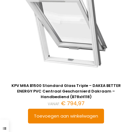
KPV M6A B1500 Standard Glass Triple – DAKEA BETTER
ENERGY PVC Centraal Gescharnierd Dakraam –
Handbediend (B78xH118)
€
794,97
VANAF:
Toevoegen aan winkelwagen