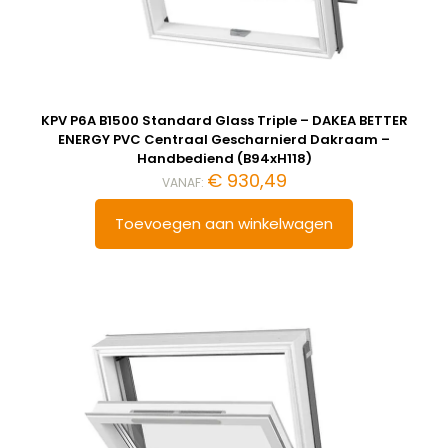
KPV P6A B1500 Standard Glass Triple – DAKEA BETTER
ENERGY PVC Centraal Gescharnierd Dakraam –
Handbediend (B94xH118)
€
930,49
VANAF:
Toevoegen aan winkelwagen