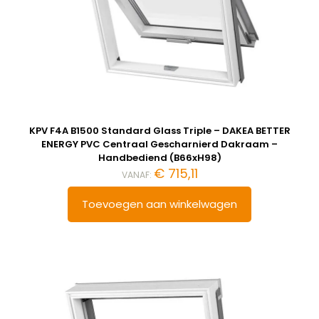
KPV F4A B1500 Standard Glass Triple – DAKEA BETTER
ENERGY PVC Centraal Gescharnierd Dakraam –
Handbediend (B66xH98)
€
715,11
VANAF:
Toevoegen aan winkelwagen