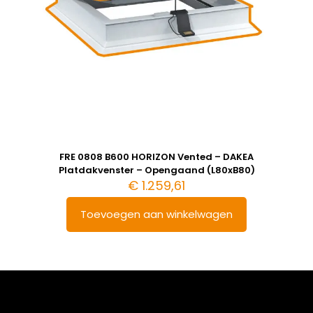
FRE 0808 B600 HORIZON Vented – DAKEA
Platdakvenster – Opengaand (L80xB80)
€
1.259,61
Toevoegen aan winkelwagen