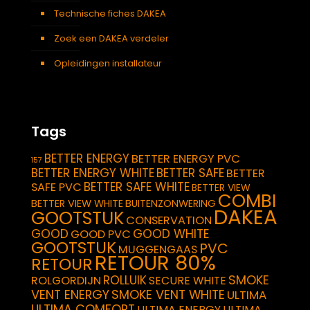
Technische fiches DAKEA
Zoek een DAKEA verdeler
Opleidingen installateur
Tags
BETTER ENERGY
BETTER ENERGY PVC
157
BETTER ENERGY WHITE
BETTER SAFE
BETTER
BETTER SAFE WHITE
SAFE PVC
BETTER VIEW
COMBI
BETTER VIEW WHITE
BUITENZONWERING
DAKEA
GOOTSTUK
CONSERVATION
GOOD
GOOD WHITE
GOOD PVC
GOOTSTUK
PVC
MUGGENGAAS
RETOUR 80%
RETOUR
SMOKE
ROLLUIK
ROLGORDIJN
SECURE WHITE
VENT ENERGY
SMOKE VENT WHITE
ULTIMA
ULTIMA COMFORT
ULTIMA ENERGY
ULTIMA