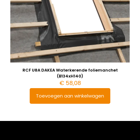
RCF U8A DAKEA Waterkerende foliemanchet
(B134xH140)
€
58,08
Toevoegen aan winkelwagen