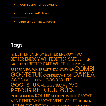
Technische fiches DAKEA
Zoek een DAKEA verdeler
Opleidingen installateur
Tags
BETTER ENERGY
BETTER ENERGY PVC
157
BETTER ENERGY WHITE
BETTER SAFE
BETTER
BETTER SAFE WHITE
SAFE PVC
BETTER VIEW
COMBI
BETTER VIEW WHITE
BUITENZONWERING
DAKEA
GOOTSTUK
CONSERVATION
GOOD
GOOD WHITE
GOOD PVC
GOOTSTUK
PVC
MUGGENGAAS
RETOUR 80%
RETOUR
SMOKE
ROLLUIK
ROLGORDIJN
SECURE WHITE
VENT ENERGY
SMOKE VENT WHITE
ULTIMA
ULTIMA COMFORT
ULTIMA ENERGY
ULTIMA