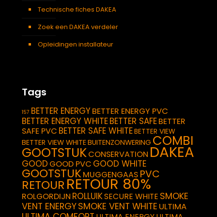
Technische fiches DAKEA
Zoek een DAKEA verdeler
Opleidingen installateur
Tags
BETTER ENERGY
BETTER ENERGY PVC
157
BETTER ENERGY WHITE
BETTER SAFE
BETTER
BETTER SAFE WHITE
SAFE PVC
BETTER VIEW
COMBI
BETTER VIEW WHITE
BUITENZONWERING
DAKEA
GOOTSTUK
CONSERVATION
GOOD
GOOD WHITE
GOOD PVC
GOOTSTUK
PVC
MUGGENGAAS
RETOUR 80%
RETOUR
SMOKE
ROLLUIK
ROLGORDIJN
SECURE WHITE
VENT ENERGY
SMOKE VENT WHITE
ULTIMA
ULTIMA COMFORT
ULTIMA ENERGY
ULTIMA