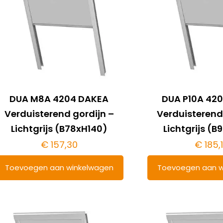
DUA M8A 4204 DAKEA
DUA P10A 42
Verduisterend gordijn –
Verduisterend
Lichtgrijs (B78xH140)
Lichtgrijs (
€
157,30
€
185,
Toevoegen aan winkelwagen
Toevoegen aan w