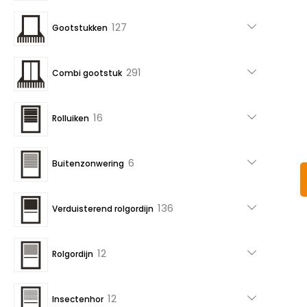
producten
127
127
Gootstukken
producten
291
291
Combi gootstuk
producten
16
16
Rolluiken
producten
6
6
Buitenzonwering
producten
136
136
Verduisterend rolgordijn
producten
12
12
Rolgordijn
producten
12
12
Insectenhor