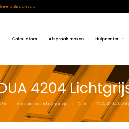
ileendakraam.be
t
Calculators
Afspraak maken
Hulpcenter
DUA 4204 Lichtgrij
KEA
Verduisterend rolgordijn
DUA
DUA 4204 Lichtg