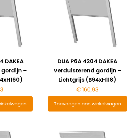
04 DAKEA
DUA P6A 4204 DAKEA
 gordijn –
Verduisterend gordijn –
B94xH160)
Lichtgrijs (B94xH118)
13
€
160,93
inkelwagen
Toevoegen aan winkelwagen