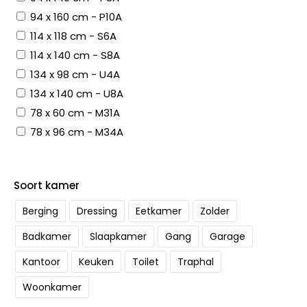
94 x 160 cm - P10A
114 x 118 cm - S6A
114 x 140 cm - S8A
134 x 98 cm - U4A
134 x 140 cm - U8A
78 x 60 cm - M31A
78 x 96 cm - M34A
Soort kamer
Berging
Dressing
Eetkamer
Zolder
Badkamer
Slaapkamer
Gang
Garage
Kantoor
Keuken
Toilet
Traphal
Woonkamer