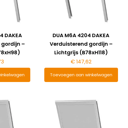
4 DAKEA
DUA M6A 4204 DAKEA
 gordijn –
Verduisterend gordijn –
B78xH98)
Lichtgrijs (B78xH118)
73
€
147,62
inkelwagen
Toevoegen aan winkelwagen