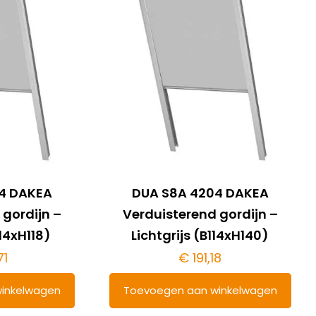
4 DAKEA
DUA S8A 4204 DAKEA
 gordijn –
Verduisterend gordijn –
114xH118)
Lichtgrijs (B114xH140)
71
€
191,18
inkelwagen
Toevoegen aan winkelwagen