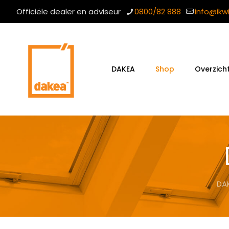
Officiële dealer en adviseur
0800/82 888
info@ikw
DAKEA
Shop
Overzich
DA