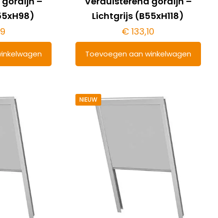
 gordijn –
Verduisterend gordijn –
B55xH98)
Lichtgrijs (B55xH118)
79
€
133,10
inkelwagen
Toevoegen aan winkelwagen
NIEUW