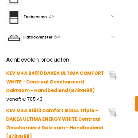
producten
43
43
Toebehoren
producten
64
64
Platdakvenster
producten
Aanbevolen producten
KEV M4A B4810 DAKEA ULTIMA COMFORT
WHITE - Centraal Gescharnierd
Dakraam - Handbediend (B78xH98)
Vanaf:
€
705,43
KEV M4A B1810 Comfort Glass Triple -
DAKEA ULTIMA ENERGY WHITE Centraal
Gescharnierd Dakraam - Handbediend
(B78xH98)