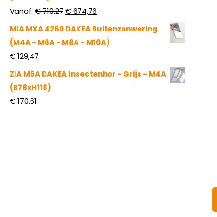
Oorspronkelijke
Huidige
Vanaf:
€
710,27
€
674,76
prijs
prijs
MIA MXA 4260 DAKEA Buitenzonwering
was:
is:
(M4A - M6A - M8A - M10A)
€ 710,27.
€ 674,76.
€
129,47
ZIA M6A DAKEA Insectenhor - Grijs - M4A
(B78xH118)
€
170,61