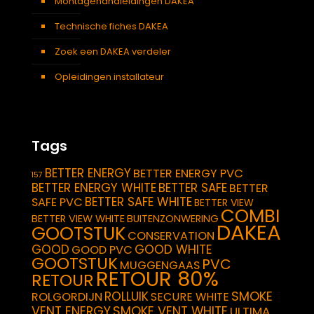
Montagehandleidingen DAKEA
Technische fiches DAKEA
Zoek een DAKEA verdeler
Opleidingen installateur
Tags
BETTER ENERGY
BETTER ENERGY PVC
157
BETTER ENERGY WHITE
BETTER SAFE
BETTER
BETTER SAFE WHITE
SAFE PVC
BETTER VIEW
COMBI
BETTER VIEW WHITE
BUITENZONWERING
DAKEA
GOOTSTUK
CONSERVATION
GOOD
GOOD WHITE
GOOD PVC
GOOTSTUK
PVC
MUGGENGAAS
RETOUR 80%
RETOUR
SMOKE
ROLLUIK
ROLGORDIJN
SECURE WHITE
VENT ENERGY
SMOKE VENT WHITE
ULTIMA