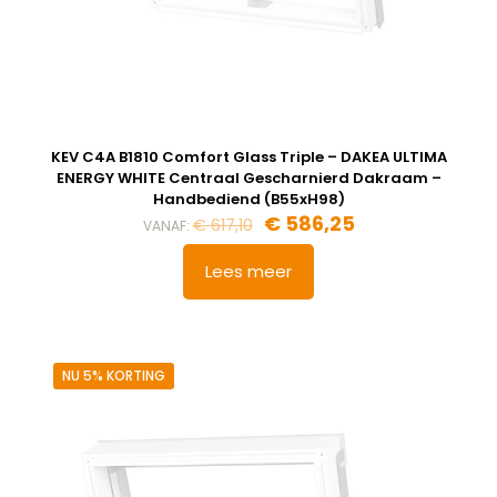
KEV C4A B1810 Comfort Glass Triple – DAKEA ULTIMA
ENERGY WHITE Centraal Gescharnierd Dakraam –
Handbediend (B55xH98)
Oorspronkelijke
Huidige
€
586,25
€
617,10
VANAF:
prijs
prijs
was:
is:
Lees meer
€ 617,10.
€ 586,25.
NU 5% KORTING