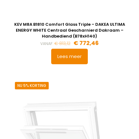
KEV M8A B1810 Comfort Glass Triple – DAKEA ULTIMA
ENERGY WHITE Centraal Gescharnierd Dakraam –
Handbediend (B78xH140)
Oorspronkelijke
Huidige
€
772,46
€
813,12
VANAF:
prijs
prijs
was:
is:
Lees meer
€ 813,12.
€ 772,46.
NU 5% KORTING