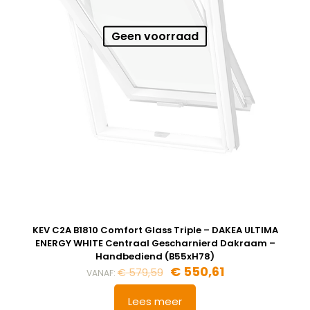
Geen voorraad
KEV C2A B1810 Comfort Glass Triple – DAKEA ULTIMA
ENERGY WHITE Centraal Gescharnierd Dakraam –
Handbediend (B55xH78)
Oorspronkelijke
Huidige
€
550,61
€
579,59
VANAF:
prijs
prijs
was:
is:
Lees meer