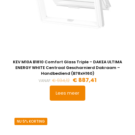
KEV M10A B1810 Comfort Glass Triple – DAKEA ULTIMA
ENERGY WHITE Centraal Gescharnierd Dakraam –
Handbediend (B78xH160)
Oorspronkelijke
Huidige
€
887,41
€
934,12
VANAF:
prijs
prijs
was:
is:
Lees meer
€ 934,12.
€ 887,41.
NU 5% KORTING