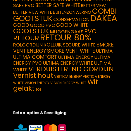
BETTER SAFE WHITE
SAFE PVC
BETTER VIEW
COMBI
BETTER VIEW WHITE
BUITENZONWERING
DAKEA
GOOTSTUK
CONSERVATION
GOOD
GOOD WHITE
GOOD PVC
GOOTSTUK
PVC
MUGGENGAAS
RETOUR 80%
RETOUR
SMOKE
ROLLUIK
ROLGORDIJN
SECURE WHITE
VENT ENERGY
SMOKE VENT WHITE
ULTIMA
ULTIMA COMFORT
ULTIMA ENERGY
ULTIMA
ULTIMA
ENERGY PVC
ULTIMA ENERGY WHITE
VERDUISTEREND GORDIJN
WHITE
Vernist hout
VERTICA ENERGY
VERTICA ENERGY
Wit
WHITE
VISION ENERGY
VISION ENERGY WHITE
gelakt
ZOZ
Betaalopties & Beveiliging