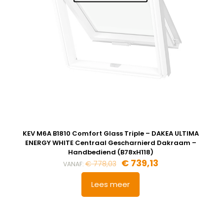
KEV M6A B1810 Comfort Glass Triple – DAKEA ULTIMA
ENERGY WHITE Centraal Gescharnierd Dakraam –
Handbediend (B78xH118)
Oorspronkelijke
Huidige
€
739,13
€
778,03
VANAF:
prijs
prijs
was:
is:
Lees meer
€ 778,03.
€ 739,13.