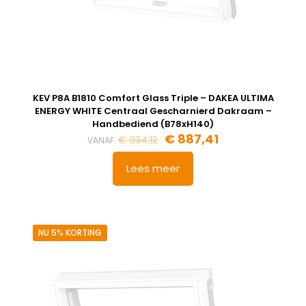
KEV P8A B1810 Comfort Glass Triple – DAKEA ULTIMA
ENERGY WHITE Centraal Gescharnierd Dakraam –
Handbediend (B78xH140)
Oorspronkelijke
Huidige
€
887,41
€
934,12
VANAF:
prijs
prijs
was:
is:
Lees meer
€ 934,12.
€ 887,41.
NU 5% KORTING