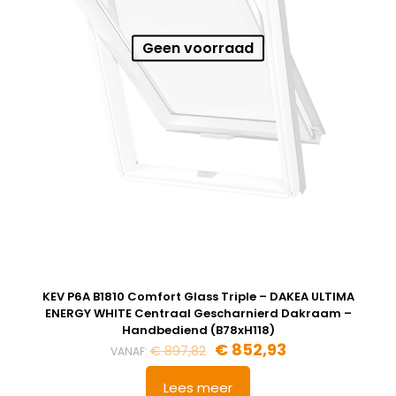
Geen voorraad
KEV P6A B1810 Comfort Glass Triple – DAKEA ULTIMA
ENERGY WHITE Centraal Gescharnierd Dakraam –
Handbediend (B78xH118)
Oorspronkelijke
Huidige
€
852,93
€
897,82
VANAF:
prijs
prijs
was:
is:
Lees meer