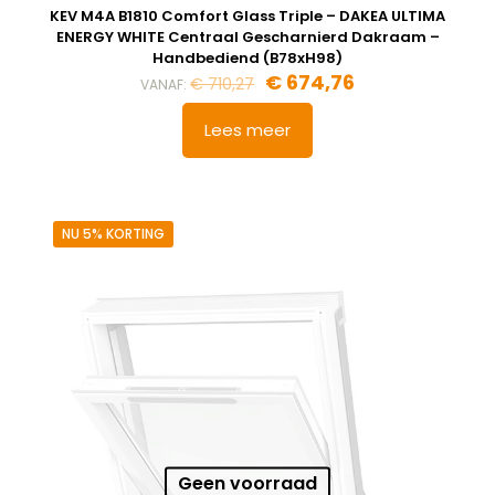
KEV M4A B1810 Comfort Glass Triple – DAKEA ULTIMA
ENERGY WHITE Centraal Gescharnierd Dakraam –
Handbediend (B78xH98)
Oorspronkelijke
Huidige
€
674,76
€
710,27
VANAF:
prijs
prijs
was:
is:
Lees meer
€ 710,27.
€ 674,76.
NU 5% KORTING
Geen voorraad