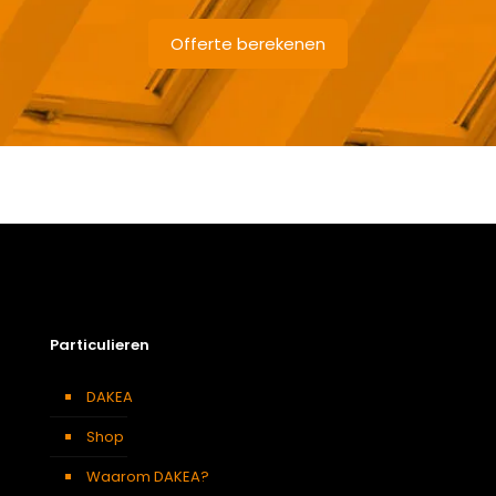
Offerte berekenen
Gewicht
41,4 kg
Afmetingen doos
124 × 80 × 15 cm
Afmeting dakraam
78 x 118 cm M6A
Beglazing
Driedubbele beglazing
Dakraam afwerking
Wit gelakt houten dakraam
Particulieren
Openingswijze
Centraal gescharnierd
Berging
,
Dressing
,
Eetkamer
,
DAKEA
Soort kamer
Zolder
,
Slaapkamer
,
Garage
,
Kantoor
,
Keuken
,
Woonkamer
Shop
KUF M6A DAKEA Gootstuk voor dakpannen 120mm
(B78xH118)
Waarom DAKEA?