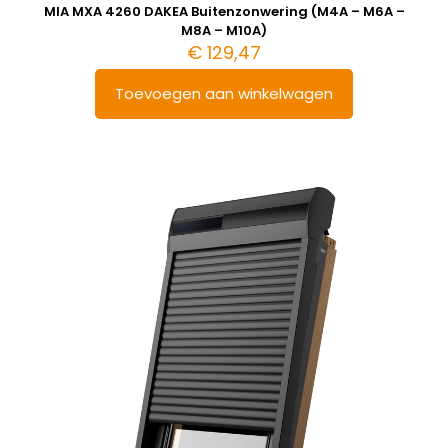
MIA MXA 4260 DAKEA Buitenzonwering (M4A – M6A –
M8A – M10A)
€
129,47
Toevoegen aan winkelwagen