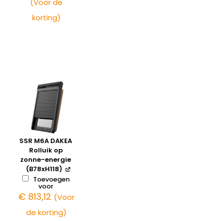
(Voor de
korting)
SSR M6A DAKEA
Rolluik op
zonne-energie
(B78xH118)
Toevoegen
voor
€
813,12
(Voor
de korting)