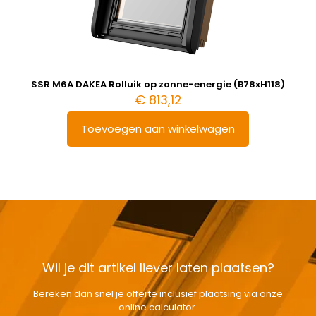
SSR M6A DAKEA Rolluik op zonne-energie (B78xH118)
€
813,12
Toevoegen aan winkelwagen
Wil je dit artikel liever laten plaatsen?
Bereken dan snel je offerte inclusief plaatsing via onze
online calculator.