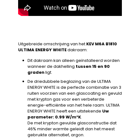
Uitgebreide omschrijving van het
KEV M6A B1810
ULTIMA ENERGY WHITE
dakraam:
Dit dakraam kan alleen geïnstalleerd worden
wanneer de dakhelling
tussen 15 en 90
graden
ligt.
De driedubbele beglazing van de ULTIMA
ENERGY WHITE is de perfecte combinatie van 3
ruiten voorzien van een glascoating en gevuld
met krypton gas voor een verbeterde
energie-efficiëntie van het hele raam. ULTIMA
ENERGY WHITE heeft een uitstekende
Uw
parameter: 0.99 W/m²K
.
De met krypton gevulde glasconstructie dat
46% minder warmte geleidt dan het meest
gebruikte alternatief, argon.