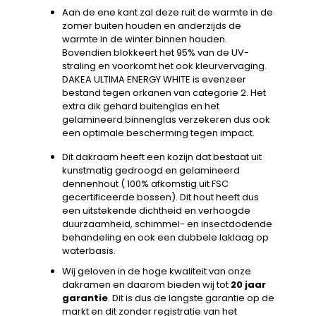
Aan de ene kant zal deze ruit de warmte in de
zomer buiten houden en anderzijds de
warmte in de winter binnen houden.
Bovendien blokkeert het 95% van de UV-
straling en voorkomt het ook kleurvervaging.
DAKEA ULTIMA ENERGY WHITE is evenzeer
bestand tegen orkanen van categorie 2. Het
extra dik gehard buitenglas en het
gelamineerd binnenglas verzekeren dus ook
een optimale bescherming tegen impact.
Dit dakraam heeft een kozijn dat bestaat uit
kunstmatig gedroogd en gelamineerd
dennenhout ( 100% afkomstig uit FSC
gecertificeerde bossen). Dit hout heeft dus
een uitstekende dichtheid en verhoogde
duurzaamheid, schimmel- en insectdodende
behandeling en ook een dubbele laklaag op
waterbasis.
Wij geloven in de hoge kwaliteit van onze
dakramen en daarom bieden wij tot
20 jaar
garantie
. Dit is dus de langste garantie op de
markt en dit zonder registratie van het