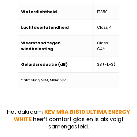
Waterdichtheid
E1350
Luchtdoorlatendheid
Class 4
Weerstand tegen
Class
windbelasting
C4*
Geluidsreductie (dB)
38 (-1,-3)
* afmeting M8A, M10A: npd
Het dakraam
KEV M6A B1810 ULTIMA ENERGY
WHITE
heeft comfort glas en is als volgt
samengesteld.