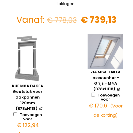
laklagen.
Vanaf:
€
739,13
€
778,03
ZIA M6A DAKEA
Insectenhor -
Grijs - M4A
KUF M6A DAKEA
(B78xH118)
Gootstuk voor
Toevoegen
dakpannen
voor
120mm
€
170,61
(Voor
(B78xH118)
Toevoegen
de korting)
voor
€
122,94