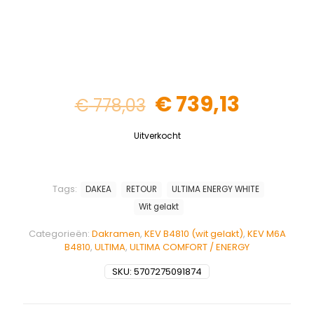
€
739,13
€
778,03
Uitverkocht
Tags:
DAKEA
RETOUR
ULTIMA ENERGY WHITE
Wit gelakt
Categorieën:
Dakramen
,
KEV B4810 (wit gelakt)
,
KEV M6A
B4810
,
ULTIMA
,
ULTIMA COMFORT / ENERGY
SKU:
5707275091874