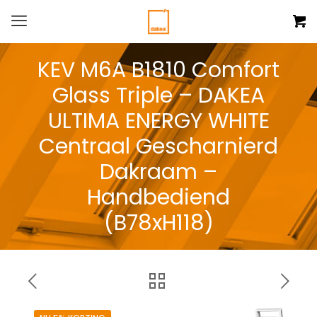
KEV M6A B1810 Comfort
Glass Triple – DAKEA
ULTIMA ENERGY WHITE
Centraal Gescharnierd
Dakraam –
Handbediend
(B78xH118)