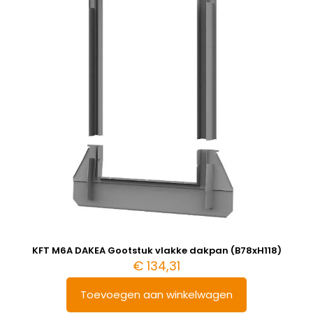
KFT M6A DAKEA Gootstuk vlakke dakpan (B78xH118)
€
134,31
Toevoegen aan winkelwagen