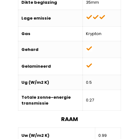
Dikte beglazing
35mm
Lage emissie
Gas
Krypton
Gehard
Gelamineerd
Ug (W/m2 K)
0.5
Totale zonne-energie
0.27
transmissie
RAAM
Uw (W/m2 K)
0.99