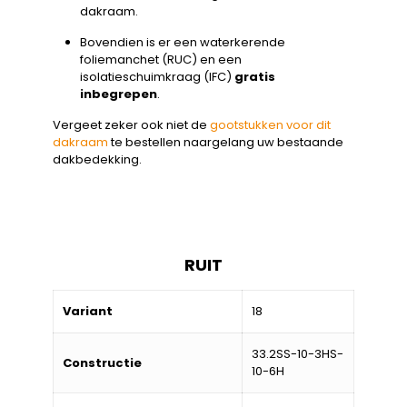
dakraam.
Bovendien is er een waterkerende
foliemanchet (RUC) en een
isolatieschuimkraag (IFC)
gratis
inbegrepen
.
Vergeet zeker ook niet de
gootstukken voor dit
dakraam
te bestellen naargelang uw bestaande
dakbedekking.
RUIT
Variant
18
33.2SS-10-3HS-
Constructie
10-6H