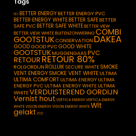
Tags
BETTER ENERGY
BETTER ENERGY PVC
157
BETTER ENERGY WHITE
BETTER SAFE
BETTER
BETTER SAFE WHITE
SAFE PVC
BETTER VIEW
COMBI
BETTER VIEW WHITE
BUITENZONWERING
DAKEA
GOOTSTUK
CONSERVATION
GOOD
GOOD WHITE
GOOD PVC
GOOTSTUK
PVC
MUGGENGAAS
RETOUR 80%
RETOUR
SMOKE
ROLLUIK
ROLGORDIJN
SECURE WHITE
VENT ENERGY
SMOKE VENT WHITE
ULTIMA
ULTIMA COMFORT
ULTIMA ENERGY
ULTIMA
ULTIMA
ENERGY PVC
ULTIMA ENERGY WHITE
VERDUISTEREND GORDIJN
WHITE
Vernist hout
VERTICA ENERGY
VERTICA ENERGY
Wit
WHITE
VISION ENERGY
VISION ENERGY WHITE
gelakt
ZOZ