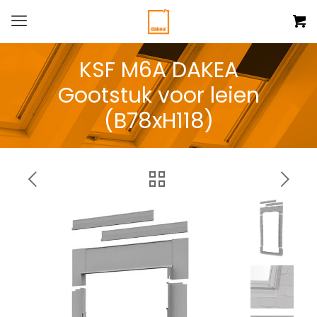
KSF M6A DAKEA
Gootstuk voor leien
(B78xH118)