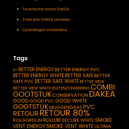
Technische fiches DAKEA
Zoek een DAKEA verdeler
Opleidingen installateur
Tags
BETTER ENERGY
BETTER ENERGY PVC
157
BETTER ENERGY WHITE
BETTER SAFE
BETTER
BETTER SAFE WHITE
SAFE PVC
BETTER VIEW
COMBI
BETTER VIEW WHITE
BUITENZONWERING
DAKEA
GOOTSTUK
CONSERVATION
GOOD
GOOD WHITE
GOOD PVC
GOOTSTUK
PVC
MUGGENGAAS
RETOUR 80%
RETOUR
SMOKE
ROLLUIK
ROLGORDIJN
SECURE WHITE
VENT ENERGY
SMOKE VENT WHITE
ULTIMA