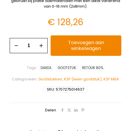
gebruikt bij platte dakmaterialen met een dikte variërend
van 0-16 mm (2x8mm).
€
128,26
Toevoegen aan
winkelwagen
Tags:
DAKEA
GOOTSTUK
RETOUR 80%
Categorieën:
Gootstukken
,
KSF (leien gootstuk)
,
KSF M6A
SKU:
5707275014637
Delen