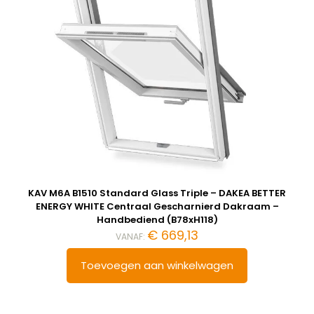
KAV M6A B1510 Standard Glass Triple – DAKEA BETTER
ENERGY WHITE Centraal Gescharnierd Dakraam –
Handbediend (B78xH118)
€
669,13
VANAF:
Toevoegen aan winkelwagen