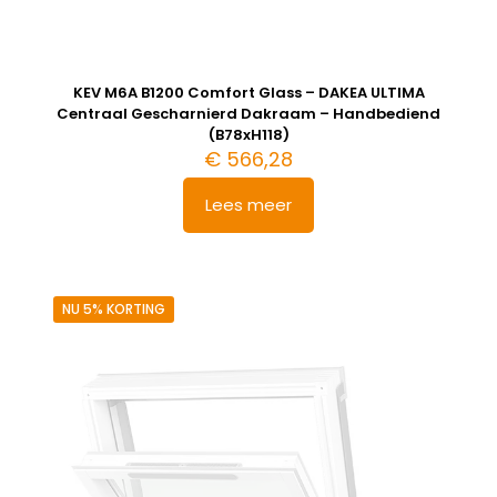
KEV M6A B1200 Comfort Glass – DAKEA ULTIMA
Centraal Gescharnierd Dakraam – Handbediend
(B78xH118)
€
566,28
Lees meer
NU 5% KORTING