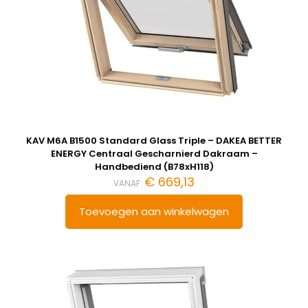
KAV M6A B1500 Standard Glass Triple – DAKEA BETTER
ENERGY Centraal Gescharnierd Dakraam –
Handbediend (B78xH118)
€
669,13
VANAF:
Toevoegen aan winkelwagen