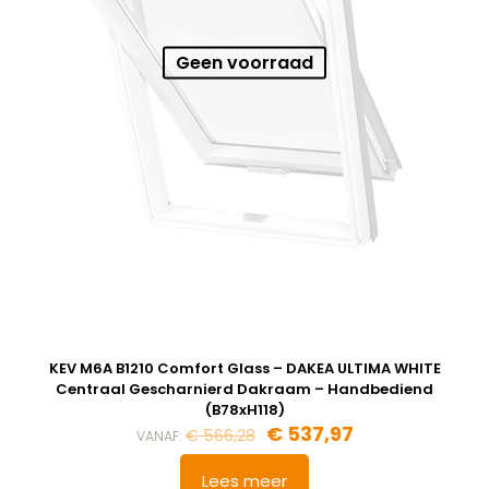
Geen voorraad
KEV M6A B1210 Comfort Glass – DAKEA ULTIMA WHITE
Centraal Gescharnierd Dakraam – Handbediend
(B78xH118)
€
537,97
€
566,28
VANAF:
Lees meer