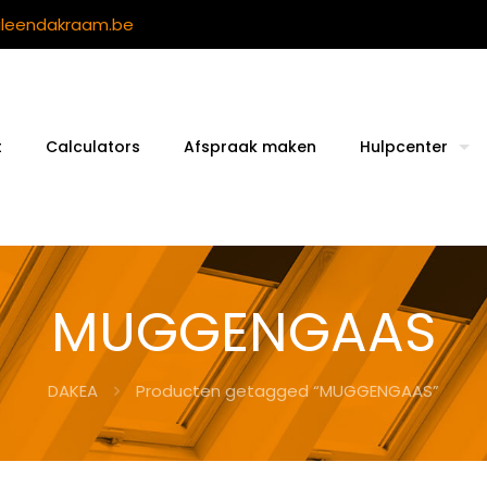
ileendakraam.be
t
Calculators
Afspraak maken
Hulpcenter
MUGGENGAAS
DAKEA
Producten getagged “MUGGENGAAS”