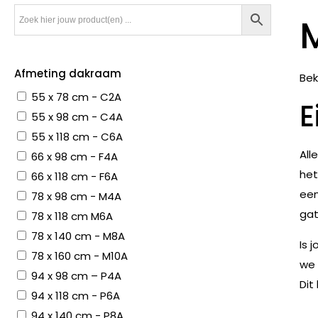
Afmeting dakraam
Bek
55 x 78 cm - C2A
E
55 x 98 cm - C4A
55 x 118 cm - C6A
All
66 x 98 cm - F4A
het
66 x 118 cm - F6A
een
78 x 98 cm - M4A
gat
78 x 118 cm M6A
78 x 140 cm - M8A
Is 
78 x 160 cm - M10A
we 
94 x 98 cm – P4A
Dit
94 x 118 cm - P6A
94 x 140 cm - P8A