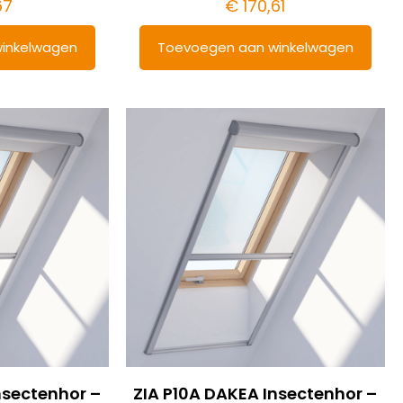
67
€
170,61
inkelwagen
Toevoegen aan winkelwagen
nsectenhor –
ZIA P10A DAKEA Insectenhor –