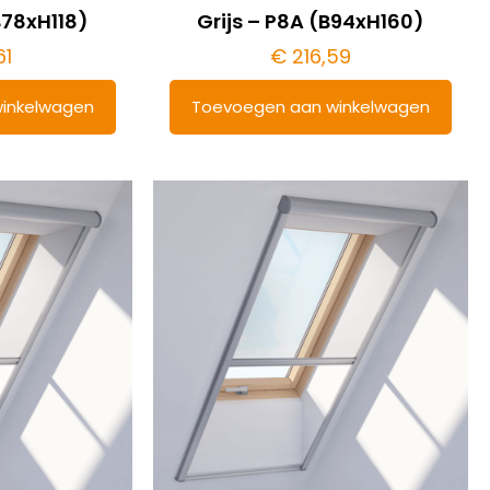
B78xH118)
Grijs – P8A (B94xH160)
61
€
216,59
inkelwagen
Toevoegen aan winkelwagen