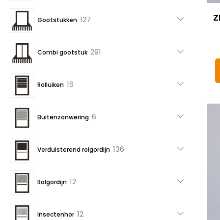
producten
Z
127
127
Gootstukken
producten
291
291
Combi gootstuk
producten
16
16
Rolluiken
producten
6
6
Buitenzonwering
producten
136
136
Verduisterend rolgordijn
producten
12
12
Rolgordijn
producten
12
12
Insectenhor