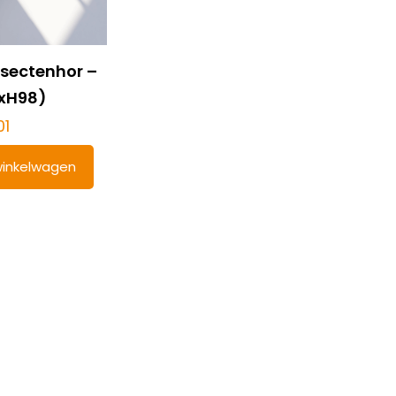
nsectenhor –
4xH98)
01
inkelwagen