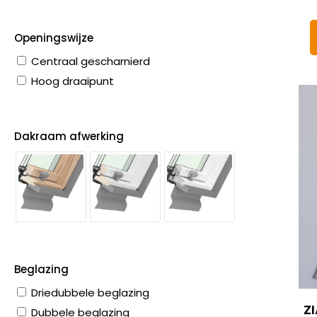
Openingswijze
Centraal gescharnierd
Hoog draaipunt
Dakraam afwerking
Beglazing
Driedubbele beglazing
Z
Dubbele beglazing