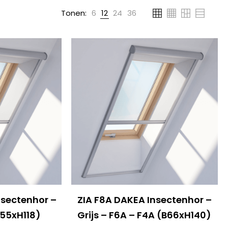
Tonen:
6
12
24
36
nsectenhor –
ZIA F8A DAKEA Insectenhor –
B55xH118)
Grijs – F6A – F4A (B66xH140)