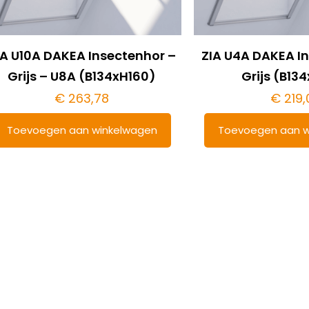
IA U10A DAKEA Insectenhor –
ZIA U4A DAKEA I
Grijs – U8A (B134xH160)
Grijs (B13
€
263,78
€
219,
Toevoegen aan winkelwagen
Toevoegen aan w