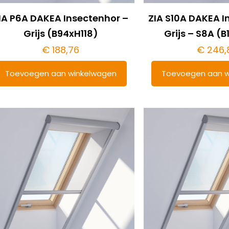
IA P6A DAKEA Insectenhor –
ZIA S10A DAKEA I
Grijs (B94xH118)
Grijs – S8A (B
€
188,76
€
246,
Toevoegen aan winkelwagen
Toevoegen aan w