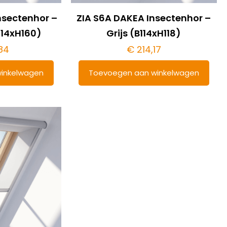
nsectenhor –
ZIA S6A DAKEA Insectenhor –
114xH160)
Grijs (B114xH118)
84
€
214,17
inkelwagen
Toevoegen aan winkelwagen