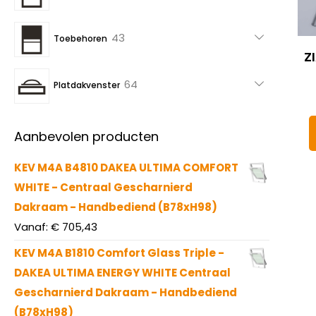
producten
43
43
Toebehoren
Z
producten
64
64
Platdakvenster
producten
Aanbevolen producten
KEV M4A B4810 DAKEA ULTIMA COMFORT
WHITE - Centraal Gescharnierd
Dakraam - Handbediend (B78xH98)
Vanaf:
€
705,43
KEV M4A B1810 Comfort Glass Triple -
DAKEA ULTIMA ENERGY WHITE Centraal
Gescharnierd Dakraam - Handbediend
(B78xH98)