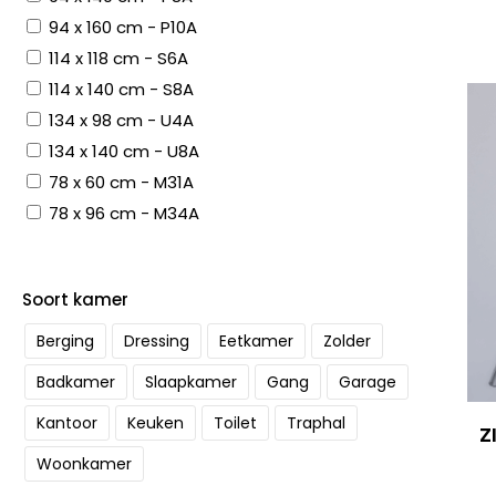
94 x 160 cm - P10A
114 x 118 cm - S6A
114 x 140 cm - S8A
134 x 98 cm - U4A
134 x 140 cm - U8A
78 x 60 cm - M31A
78 x 96 cm - M34A
Soort kamer
Berging
Dressing
Eetkamer
Zolder
Badkamer
Slaapkamer
Gang
Garage
Kantoor
Keuken
Toilet
Traphal
Z
Woonkamer