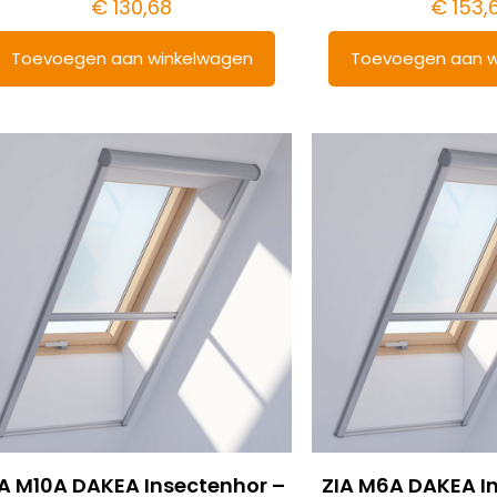
€
130,68
€
153,
Toevoegen aan winkelwagen
Toevoegen aan w
IA M10A DAKEA Insectenhor –
ZIA M6A DAKEA I