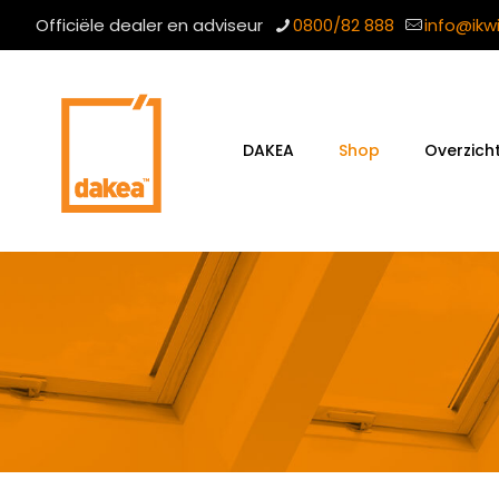
Officiële dealer en adviseur
0800/82 888
info@ikw
DAKEA
Shop
Overzich