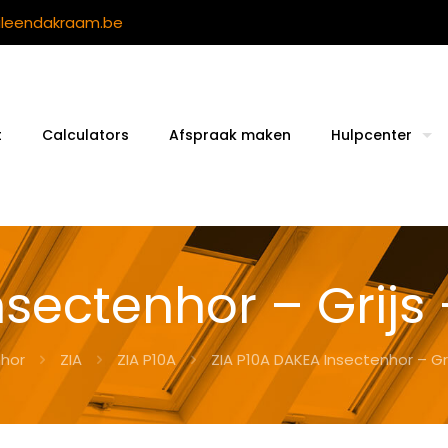
ileendakraam.be
t
Calculators
Afspraak maken
Hulpcenter
nsectenhor – Grijs
nhor
ZIA
ZIA P10A
ZIA P10A DAKEA Insectenhor – Gr