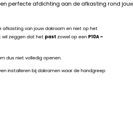
een perfecte afdichting aan de afkasting rond jou
 afkasting van jouw dakraam en niet op het
t wil zeggen dat het
past
zowel op een
P10A –
m dus niet volledig openen.
ven installeren bij dakramen waar de handgreep