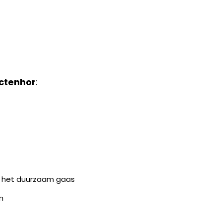
ectenhor
:
an het duurzaam gaas
n