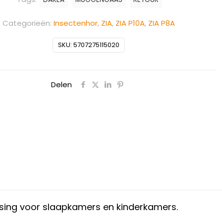
Categorieën:
Insectenhor
,
ZIA
,
ZIA P10A
,
ZIA P8A
SKU:
5707275115020
Delen
ossing voor slaapkamers en kinderkamers.