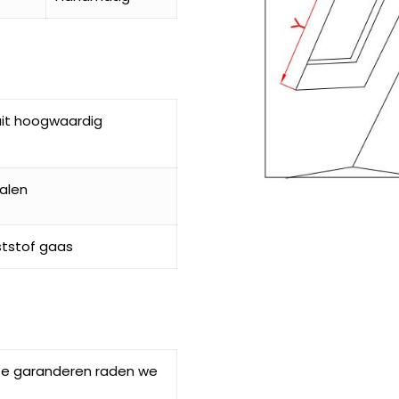
uit hoogwaardig
alen
ststof gaas
k te garanderen raden we