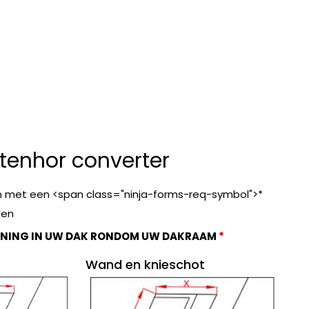
ctenhor converter
n met een <span class="ninja-forms-req-symbol">*
den
OPENING IN UW DAK RONDOM UW DAKRAAM
*
Wand en knieschot