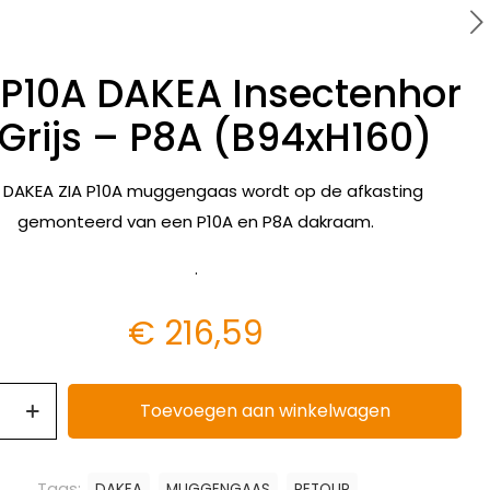
 P10A DAKEA Insectenhor
Grijs – P8A (B94xH160)
 DAKEA ZIA P10A muggengaas wordt op de afkasting
gemonteerd van een P10A en P8A dakraam.
.
€
216,59
Toevoegen aan winkelwagen
Tags:
DAKEA
MUGGENGAAS
RETOUR