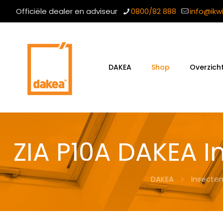
Officiële dealer en adviseur
0800/82 888
info@ikw
DAKEA
Shop
Overzich
ZIA P10A DAKEA I
DAKEA
Insecte