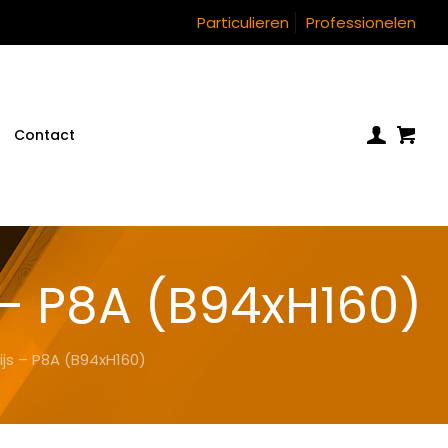
Particulieren
Professionelen
Contact
 – P8A (B94xH160)
ijs – P8A (B94xH160)