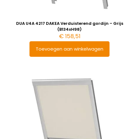
DUA U4A 4217 DAKEA Verduisterend gordijn – Grijs
(B134xH98)
€
158,51
Toevoegen aan winkelwagen