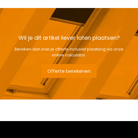
Wil je dit artikel liever laten plaatsen?
Bereken dan snel je offerte inclusief plaatsing via onze
online calculator.
Offerte berekenen
Gewicht
2,6 kg
Afmetingen doos
7 × 141 × 11 cm
Afmeting dakraam
134 x 98 cm – U4A
Berging
,
Dressing
,
Eetkamer
,