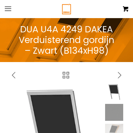
DUA U4A 4249 DAKEA
Verduisterend gordijn
– Zwart (B134xH98)