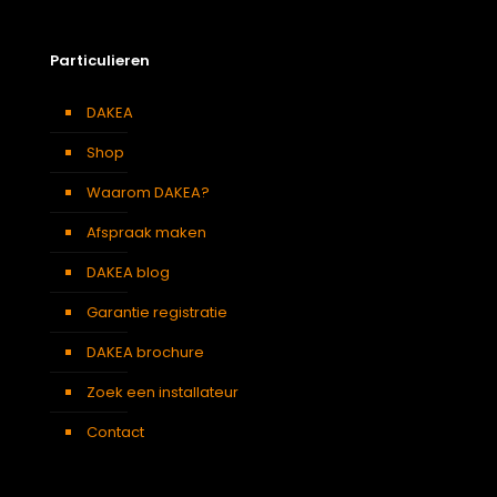
Zolder
,
Badkamer
,
Soort kamer
Slaapkamer
,
Garage
,
Kantoor
,
Keuken
,
Toilet
,
Particulieren
Woonkamer
Kleur :
DAKEA
Verduisterend
Zwart
gordijn
Shop
Waarom DAKEA?
Afspraak maken
DAKEA blog
Garantie registratie
DAKEA brochure
Zoek een installateur
Contact