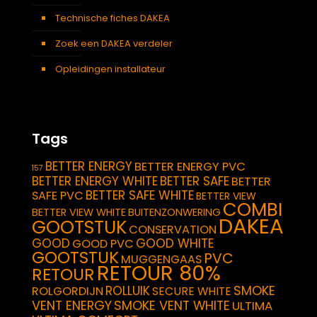
Technische fiches DAKEA
Zoek een DAKEA verdeler
Opleidingen installateur
Tags
BETTER ENERGY
BETTER ENERGY PVC
157
BETTER ENERGY WHITE
BETTER SAFE
BETTER
BETTER SAFE WHITE
SAFE PVC
BETTER VIEW
COMBI
BETTER VIEW WHITE
BUITENZONWERING
DAKEA
GOOTSTUK
CONSERVATION
GOOD
GOOD WHITE
GOOD PVC
GOOTSTUK
PVC
MUGGENGAAS
RETOUR 80%
RETOUR
SMOKE
ROLLUIK
ROLGORDIJN
SECURE WHITE
VENT ENERGY
SMOKE VENT WHITE
ULTIMA