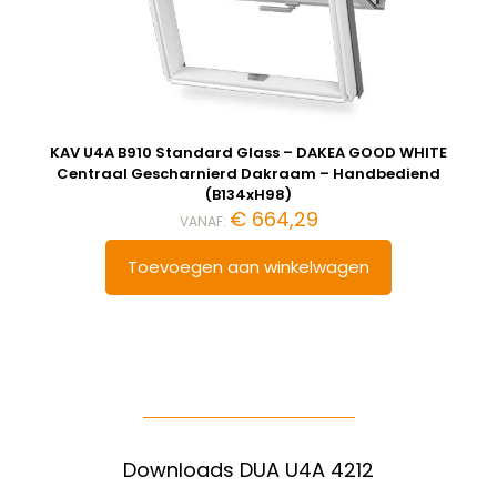
KAV U4A B910 Standard Glass – DAKEA GOOD WHITE
Centraal Gescharnierd Dakraam – Handbediend
(B134xH98)
€
664,29
VANAF:
Toevoegen aan winkelwagen
Downloads DUA U4A 4212