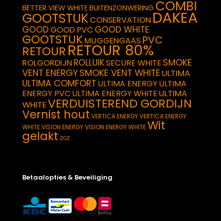
COMBI
BETTER VIEW WHITE
BUITENZONWERING
DAKEA
GOOTSTUK
CONSERVATION
GOOD
GOOD WHITE
GOOD PVC
GOOTSTUK
PVC
MUGGENGAAS
RETOUR 80%
RETOUR
SMOKE
ROLLUIK
ROLGORDIJN
SECURE WHITE
VENT ENERGY
SMOKE VENT WHITE
ULTIMA
ULTIMA COMFORT
ULTIMA ENERGY
ULTIMA
ULTIMA
ENERGY PVC
ULTIMA ENERGY WHITE
VERDUISTEREND GORDIJN
WHITE
Vernist hout
VERTICA ENERGY
VERTICA ENERGY
Wit
WHITE
VISION ENERGY
VISION ENERGY WHITE
gelakt
ZOZ
Betaalopties & Beveiliging