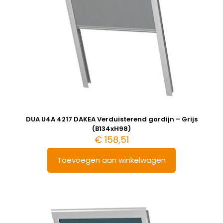
DUA U4A 4217 DAKEA Verduisterend gordijn – Grijs
(B134xH98)
€
158,51
Toevoegen aan winkelwagen