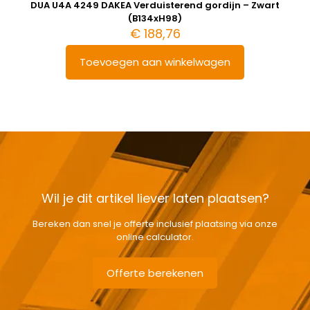
DUA U4A 4249 DAKEA Verduisterend gordijn – Zwart
(B134xH98)
€
188,76
Toevoegen aan winkelwagen
Wil je dit artikel liever laten plaatsen?
Bereken dan snel je offerte inclusief plaatsing via onze
online calculator.
Offerte berekenen