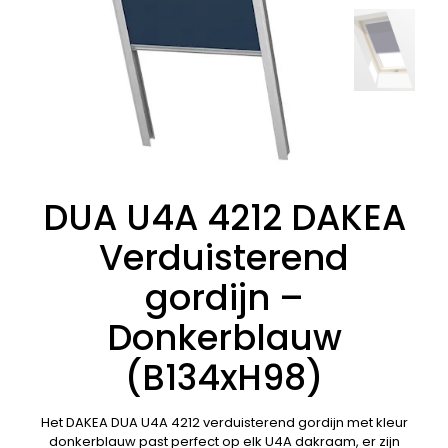
DUA U4A 4212 DAKEA
Verduisterend
gordijn –
Donkerblauw
(B134xH98)
Het DAKEA DUA U4A 4212 verduisterend gordijn met kleur
donkerblauw past perfect op elk U4A dakraam, er zijn