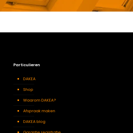
Gewicht
2,57 kg
Afmetingen doos
7 × 141 × 11 cm
Afmeting dakraam
134 x 98 cm – U4A
Berging
,
Dressing
,
Eetkamer
,
Zolder
,
Badkamer
,
Soort kamer
Slaapkamer
,
Garage
,
Kantoor
,
Keuken
,
Toilet
,
Particulieren
Woonkamer
Kleur :
DAKEA
Verduisterend
Donkerblauw
gordijn
Shop
Waarom DAKEA?
Afspraak maken
DAKEA blog
Garantie registratie