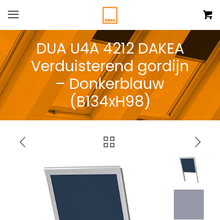
DUA U4A 4212 DAKEA
Verduisterend gordijn
– Donkerblauw
(B134xH98)