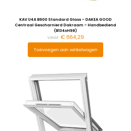
KAV U4A B900 Standard Glass – DAKEA GOOD
Centraal Gescharnierd Dakraam – Handbediend
(B134xH98)
€
664,29
VANAF:
Toevoegen aan winkelwagen