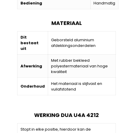
Bediening
Handmatig
MATERIAAL
Dit
Geborsteld aluminium
bestaat
afdekkingsonderdelen
uit
Met rubber bekleed
Afwerking
polyestermateriaal van hoge
kwaliteit
Het materiaal is slijtvast en
Onderhoud
vuilafstotend
WERKING DUA U4A 4212
Stopt in elke positie, hierdoor kan de