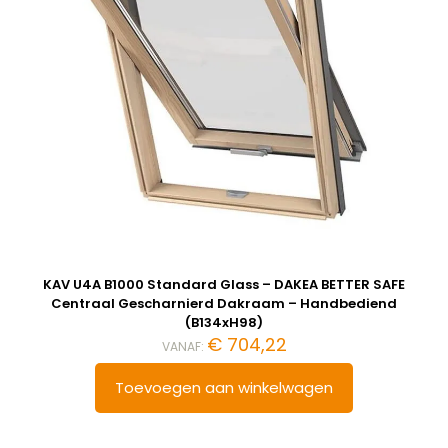
KAV U4A B1000 Standard Glass – DAKEA BETTER SAFE
Centraal Gescharnierd Dakraam – Handbediend
(B134xH98)
€
704,22
VANAF:
Toevoegen aan winkelwagen