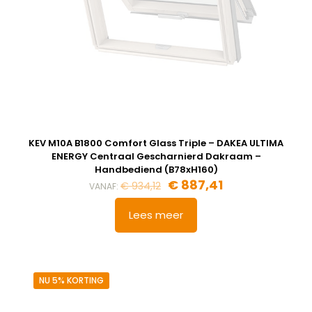
KEV M10A B1800 Comfort Glass Triple – DAKEA ULTIMA
ENERGY Centraal Gescharnierd Dakraam –
Handbediend (B78xH160)
Oorspronkelijke
Huidige
€
887,41
€
934,12
VANAF:
prijs
prijs
was:
is:
Lees meer
€ 934,12.
€ 887,41.
NU 5% KORTING