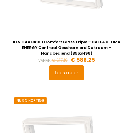
KEV C4A B1800 Comfort Glass Triple – DAKEA ULTIMA
ENERGY Centraal Gescharnierd Dakraam –
Handbediend (B55xH98)
Oorspronkelijke
Huidige
€
586,25
€
617,10
VANAF:
prijs
prijs
was:
is:
Lees meer
€ 617,10.
€ 586,25.
NU 5% KORTING