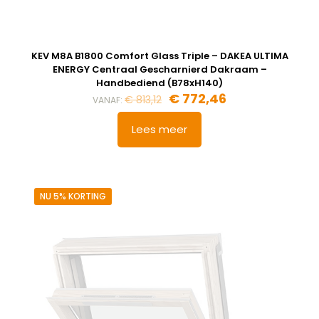
KEV M8A B1800 Comfort Glass Triple – DAKEA ULTIMA
ENERGY Centraal Gescharnierd Dakraam –
Handbediend (B78xH140)
Oorspronkelijke
Huidige
€
772,46
€
813,12
VANAF:
prijs
prijs
was:
is:
Lees meer
€ 813,12.
€ 772,46.
NU 5% KORTING