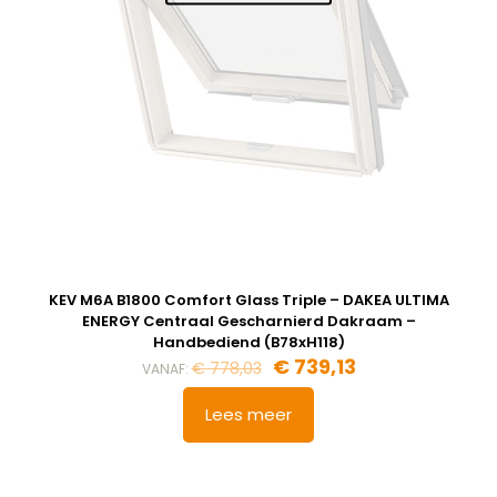
KEV M6A B1800 Comfort Glass Triple – DAKEA ULTIMA
ENERGY Centraal Gescharnierd Dakraam –
Handbediend (B78xH118)
Oorspronkelijke
Huidige
€
739,13
€
778,03
VANAF:
prijs
prijs
was:
is:
Lees meer
€ 778,03.
€ 739,13.