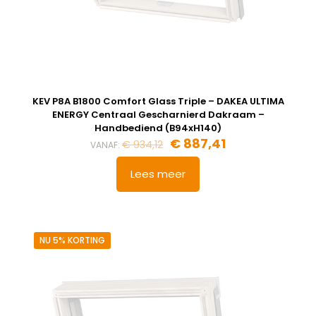
KEV P8A B1800 Comfort Glass Triple – DAKEA ULTIMA
ENERGY Centraal Gescharnierd Dakraam –
Handbediend (B94xH140)
Oorspronkelijke
Huidige
€
887,41
€
934,12
VANAF:
prijs
prijs
was:
is:
Lees meer
€ 934,12.
€ 887,41.
NU 5% KORTING