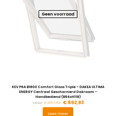
Geen voorraad
KEV P6A B1800 Comfort Glass Triple – DAKEA ULTIMA
ENERGY Centraal Gescharnierd Dakraam –
Handbediend (B94xH118)
Oorspronkelijke
Huidige
€
852,93
€
897,82
VANAF:
prijs
prijs
was:
is:
Lees meer