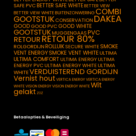
BETTER SAFE WHITE
SAFE PVC
BETTER VIEW
COMBI
BETTER VIEW WHITE
BUITENZONWERING
DAKEA
GOOTSTUK
CONSERVATION
GOOD
GOOD WHITE
GOOD PVC
GOOTSTUK
PVC
MUGGENGAAS
RETOUR 80%
RETOUR
SMOKE
ROLLUIK
ROLGORDIJN
SECURE WHITE
VENT ENERGY
SMOKE VENT WHITE
ULTIMA
ULTIMA COMFORT
ULTIMA ENERGY
ULTIMA
ULTIMA
ENERGY PVC
ULTIMA ENERGY WHITE
VERDUISTEREND GORDIJN
WHITE
Vernist hout
VERTICA ENERGY
VERTICA ENERGY
Wit
WHITE
VISION ENERGY
VISION ENERGY WHITE
gelakt
ZOZ
Betaalopties & Beveiliging