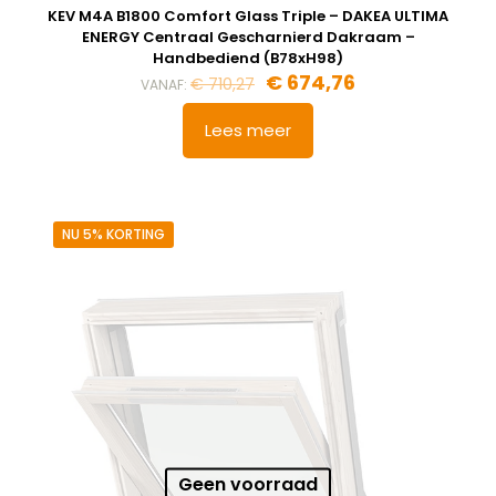
KEV M4A B1800 Comfort Glass Triple – DAKEA ULTIMA
ENERGY Centraal Gescharnierd Dakraam –
Handbediend (B78xH98)
Oorspronkelijke
Huidige
€
674,76
€
710,27
VANAF:
prijs
prijs
was:
is:
Lees meer
€ 710,27.
€ 674,76.
NU 5% KORTING
Geen voorraad