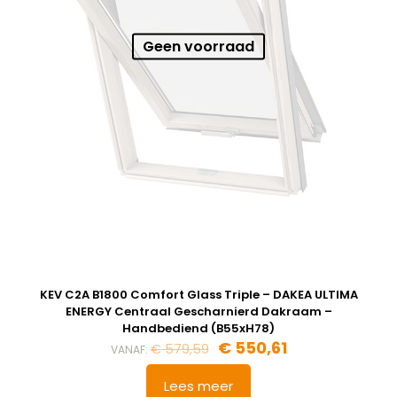
Geen voorraad
KEV C2A B1800 Comfort Glass Triple – DAKEA ULTIMA
ENERGY Centraal Gescharnierd Dakraam –
Handbediend (B55xH78)
Oorspronkelijke
Huidige
€
550,61
€
579,59
VANAF:
prijs
prijs
was:
is:
Lees meer