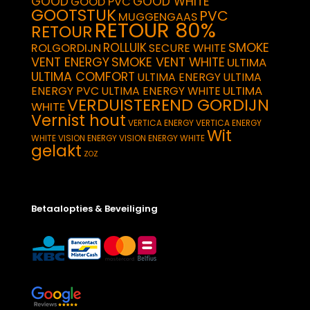
GOOD
GOOD WHITE
GOOD PVC
GOOTSTUK
PVC
MUGGENGAAS
RETOUR 80%
RETOUR
SMOKE
ROLLUIK
ROLGORDIJN
SECURE WHITE
VENT ENERGY
SMOKE VENT WHITE
ULTIMA
ULTIMA COMFORT
ULTIMA ENERGY
ULTIMA
ULTIMA
ENERGY PVC
ULTIMA ENERGY WHITE
VERDUISTEREND GORDIJN
WHITE
Vernist hout
VERTICA ENERGY
VERTICA ENERGY
Wit
WHITE
VISION ENERGY
VISION ENERGY WHITE
gelakt
ZOZ
Betaalopties & Beveiliging