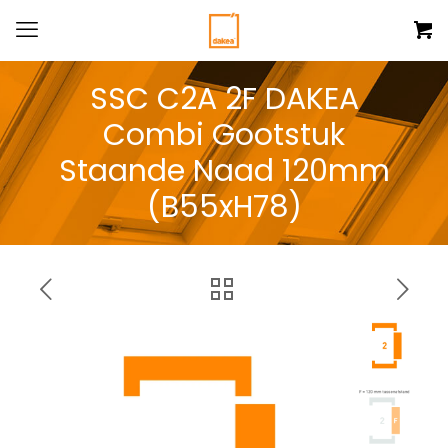
SSC C2A 2F DAKEA
Combi Gootstuk
Staande Naad 120mm
(B55xH78)