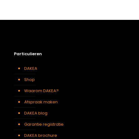
Gewicht
2,26 kg
Afmetingen doos
115 × 50 × 12 cm
Afmeting dakraam
55 x 78 cm – C2A
Soort dakbedekking
Staande naad
Particulieren
DAKEA
Shop
Waarom DAKEA?
Afspraak maken
DAKEA blog
Garantie registratie
DAKEA brochure