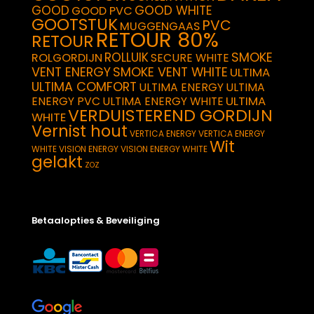
GOOD
GOOD WHITE
GOOD PVC
GOOTSTUK
PVC
MUGGENGAAS
RETOUR 80%
RETOUR
SMOKE
ROLLUIK
ROLGORDIJN
SECURE WHITE
VENT ENERGY
SMOKE VENT WHITE
ULTIMA
ULTIMA COMFORT
ULTIMA ENERGY
ULTIMA
ULTIMA
ENERGY PVC
ULTIMA ENERGY WHITE
VERDUISTEREND GORDIJN
WHITE
Vernist hout
VERTICA ENERGY
VERTICA ENERGY
Wit
WHITE
VISION ENERGY
VISION ENERGY WHITE
gelakt
ZOZ
Betaalopties & Beveiliging