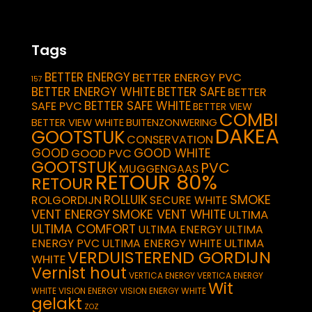
Tags
BETTER ENERGY
BETTER ENERGY PVC
157
BETTER ENERGY WHITE
BETTER SAFE
BETTER
BETTER SAFE WHITE
SAFE PVC
BETTER VIEW
COMBI
BETTER VIEW WHITE
BUITENZONWERING
DAKEA
GOOTSTUK
CONSERVATION
GOOD
GOOD WHITE
GOOD PVC
GOOTSTUK
PVC
MUGGENGAAS
RETOUR 80%
RETOUR
SMOKE
ROLLUIK
ROLGORDIJN
SECURE WHITE
VENT ENERGY
SMOKE VENT WHITE
ULTIMA
ULTIMA COMFORT
ULTIMA ENERGY
ULTIMA
ULTIMA
ENERGY PVC
ULTIMA ENERGY WHITE
VERDUISTEREND GORDIJN
WHITE
Vernist hout
VERTICA ENERGY
VERTICA ENERGY
Wit
WHITE
VISION ENERGY
VISION ENERGY WHITE
gelakt
ZOZ