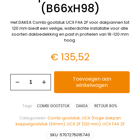
(B66xH98)
Het DAKEA Combi gootstuk UCX F4A 2F voor dakpannen tot
120 mm biedt een veilige, waterdichte installatie voor alle
soorten dakbedekking en past in profielen van 16-120 mm
hoog.
€
135,52
Toevoegen aan
winkelwagen
Tags:
COMBI GOOTSTUK
DAKEA
RETOUR 80%
Categorieën:
Combi gootstuk
,
UCX (hoge dakpan
koppelgootstuk 120mm)
,
UCX 2F (120 mm)
,
UCX F4A 2F
SKU:
5707275015740