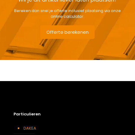
Bereken dan snel je offerte inclusief plaatsing via onze
online calculator.
Offerte berekenen
Gewicht
6,2 kg
Afmetingen doos
115 × 50 × 12 cm
Afmeting dakraam
66 x 98 cm – F4A
Soort dakbedekking
Dakpannen
Particulieren
DAKEA