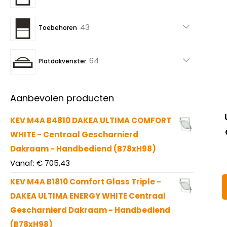
producten
43
43
Toebehoren
producten
64
64
Platdakvenster
producten
Aanbevolen producten
KEV M4A B4810 DAKEA ULTIMA COMFORT
WHITE - Centraal Gescharnierd
Dakraam - Handbediend (B78xH98)
Vanaf:
€
705,43
KEV M4A B1810 Comfort Glass Triple -
DAKEA ULTIMA ENERGY WHITE Centraal
Gescharnierd Dakraam - Handbediend
(B78xH98)