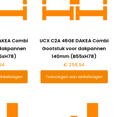
AKEA Combi
UCX C2A 46GE DAKEA Combi
 dakpannen
Gootstuk voor dakpannen
5xH78)
140mm (B55xH78)
94
€
258,94
inkelwagen
Toevoegen aan winkelwagen