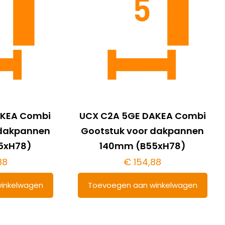
AKEA Combi
UCX C2A 5GE DAKEA Combi
 dakpannen
Gootstuk voor dakpannen
5xH78)
140mm (B55xH78)
88
€
154,88
inkelwagen
Toevoegen aan winkelwagen