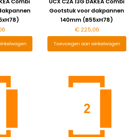
AKEA Combi
UCX C2A 13G DAKEA Combi
 dakpannen
Gootstuk voor dakpannen
5xH78)
140mm (B55xH78)
06
€
225,06
inkelwagen
Toevoegen aan winkelwagen