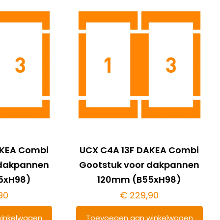
AKEA Combi
UCX C4A 13F DAKEA Combi
 dakpannen
Gootstuk voor dakpannen
5xH98)
120mm (B55xH98)
90
€
229,90
inkelwagen
Toevoegen aan winkelwagen