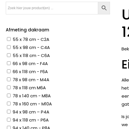
Afmeting dakraam
55 x 78 cm - C2A
55 x 98 cm - C4A
Bek
55 x 118 cm - C6A
E
66 x 98 cm - F4A
66 x 118 cm - F6A
78 x 98 cm - M4A
All
78 x 118 cm M6A
het
78 x 140 cm - M8A
een
78 x 160 cm - M10A
gat
94 x 98 cm – P4A
Is 
94 x 118 cm - P6A
we 
94 x 140 cm - P8A