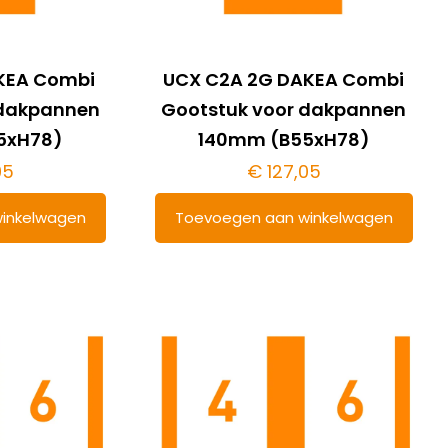
KEA Combi
UCX C2A 2G DAKEA Combi
 dakpannen
Gootstuk voor dakpannen
5xH78)
140mm (B55xH78)
05
€
127,05
inkelwagen
Toevoegen aan winkelwagen