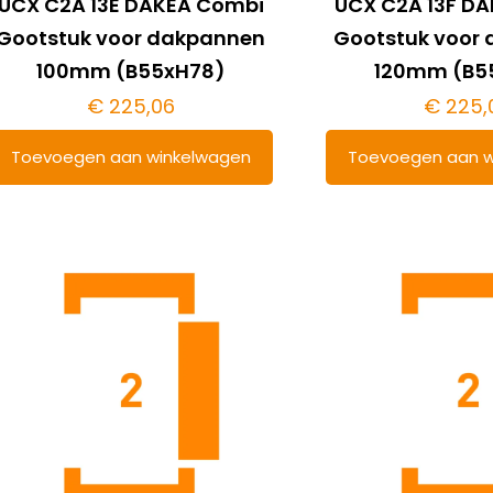
UCX C2A 13E DAKEA Combi
UCX C2A 13F D
Gootstuk voor dakpannen
Gootstuk voor
100mm (B55xH78)
120mm (B5
€
225,06
€
225,
Toevoegen aan winkelwagen
Toevoegen aan w