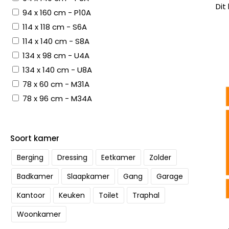
Dit
94 x 160 cm - P10A
114 x 118 cm - S6A
114 x 140 cm - S8A
134 x 98 cm - U4A
134 x 140 cm - U8A
78 x 60 cm - M31A
78 x 96 cm - M34A
Soort kamer
Berging
Dressing
Eetkamer
Zolder
Badkamer
Slaapkamer
Gang
Garage
Kantoor
Keuken
Toilet
Traphal
Woonkamer