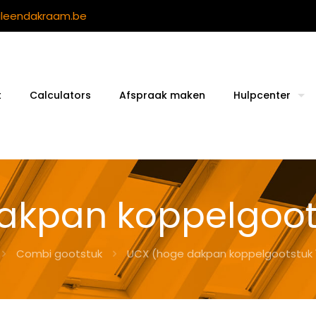
ileendakraam.be
t
Calculators
Afspraak maken
Hulpcenter
akpan koppelgoo
Combi gootstuk
UCX (hoge dakpan koppelgootstuk