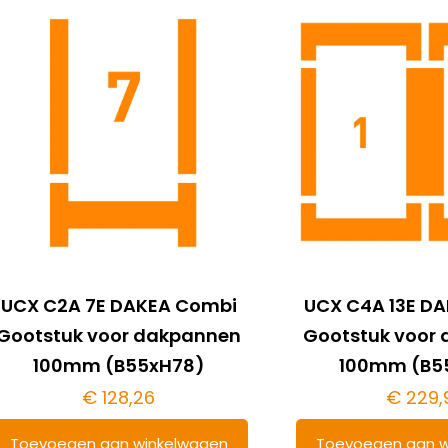
UCX C2A 7E DAKEA Combi
UCX C4A 13E D
Gootstuk voor dakpannen
Gootstuk voor
100mm (B55xH78)
100mm (B5
€
128,26
€
229,
Toevoegen aan winkelwagen
Toevoegen aan w