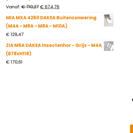
Oorspronkelijke
Huidige
Vanaf:
€
710,27
€
674,76
prijs
prijs
MIA MXA 4260 DAKEA Buitenzonwering
was:
is:
(M4A - M6A - M8A - M10A)
€ 710,27.
€ 674,76.
€
129,47
ZIA M6A DAKEA Insectenhor - Grijs - M4A
(B78xH118)
€
170,61