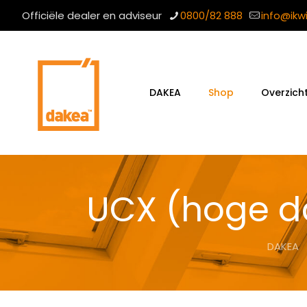
Officiële dealer en adviseur
0800/82 888
info@ikw
DAKEA
Shop
Overzich
UCX (hoge d
DAKEA