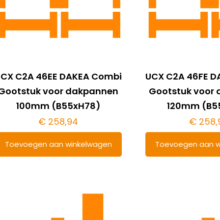
CX C2A 46EE DAKEA Combi
UCX C2A 46FE D
Gootstuk voor dakpannen
Gootstuk voor
100mm (B55xH78)
120mm (B5
€
258,94
€
258,
Toevoegen aan winkelwagen
Toevoegen aan w