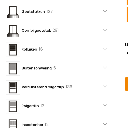
producten
127
127
Gootstukken
producten
291
291
Combi gootstuk
producten
U
16
16
Rolluiken
producten
6
6
Buitenzonwering
producten
136
136
Verduisterend rolgordijn
producten
12
12
Rolgordijn
producten
12
12
Insectenhor