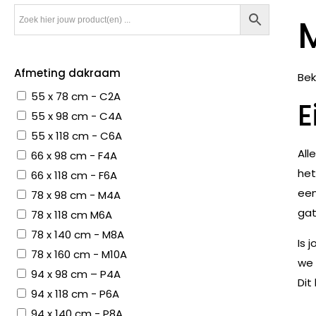
Afmeting dakraam
Bek
55 x 78 cm - C2A
E
55 x 98 cm - C4A
55 x 118 cm - C6A
All
66 x 98 cm - F4A
het
66 x 118 cm - F6A
een
78 x 98 cm - M4A
gat
78 x 118 cm M6A
78 x 140 cm - M8A
Is 
78 x 160 cm - M10A
we 
94 x 98 cm – P4A
Dit
94 x 118 cm - P6A
94 x 140 cm - P8A