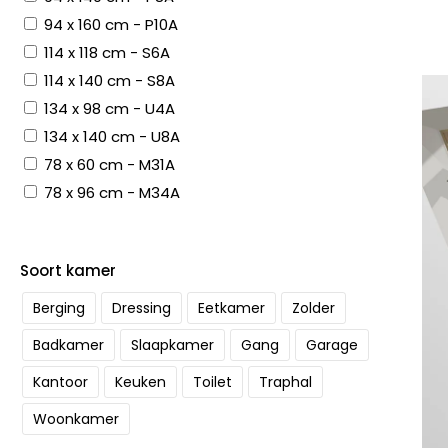
94 x 160 cm - P10A
114 x 118 cm - S6A
114 x 140 cm - S8A
134 x 98 cm - U4A
134 x 140 cm - U8A
78 x 60 cm - M31A
78 x 96 cm - M34A
Soort kamer
Berging
Dressing
Eetkamer
Zolder
Badkamer
Slaapkamer
Gang
Garage
Kantoor
Keuken
Toilet
Traphal
Woonkamer