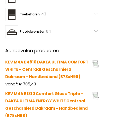
producten
43
43
Toebehoren
producten
64
64
Platdakvenster
producten
Aanbevolen producten
KEV M4A B4810 DAKEA ULTIMA COMFORT
WHITE - Centraal Gescharnierd
Dakraam - Handbediend (B78xH98)
Vanaf:
€
705,43
KEV M4A B1810 Comfort Glass Triple -
DAKEA ULTIMA ENERGY WHITE Centraal
Gescharnierd Dakraam - Handbediend
(B78xH98)