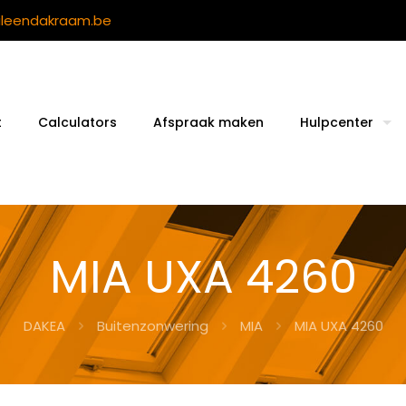
ileendakraam.be
t
Calculators
Afspraak maken
Hulpcenter
MIA UXA 4260
DAKEA
Buitenzonwering
MIA
MIA UXA 4260