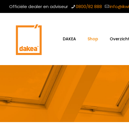
Officiële dealer en adviseur
0800/82 888
info@ikw
DAKEA
Shop
Overzich