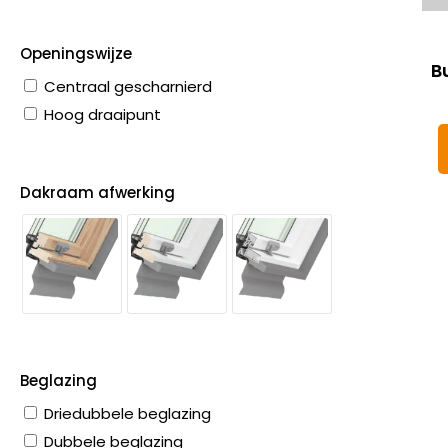
Openingswijze
B
Centraal gescharnierd
Hoog draaipunt
Dakraam afwerking
Beglazing
Driedubbele beglazing
Dubbele beglazing