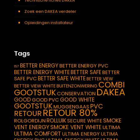
Technische fiches DAKEA
Zoek een DAKEA verdeler
Opleidingen installateur
Tags
BETTER ENERGY
BETTER ENERGY PVC
157
BETTER ENERGY WHITE
BETTER SAFE
BETTER
BETTER SAFE WHITE
SAFE PVC
BETTER VIEW
COMBI
BETTER VIEW WHITE
BUITENZONWERING
DAKEA
GOOTSTUK
CONSERVATION
GOOD
GOOD WHITE
GOOD PVC
GOOTSTUK
PVC
MUGGENGAAS
RETOUR 80%
RETOUR
SMOKE
ROLLUIK
ROLGORDIJN
SECURE WHITE
VENT ENERGY
SMOKE VENT WHITE
ULTIMA
ULTIMA COMFORT
ULTIMA ENERGY
ULTIMA