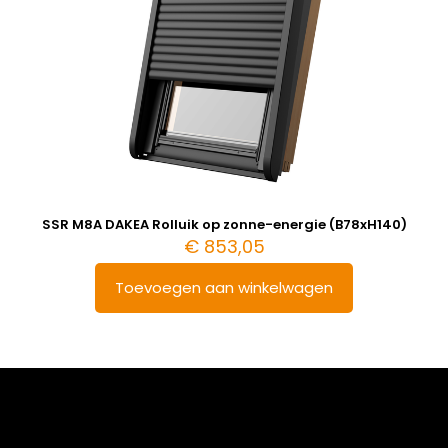
SSR M8A DAKEA Rolluik op zonne-energie (B78xH140)
€
853,05
Toevoegen aan winkelwagen