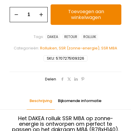
Toevoegen aan
winkelwagen
Tags:
DAKEA
RETOUR
ROLLUIK
Categorieën:
Rolluiken
,
SSR (zonne-energie)
,
SSR M8A
SKU:
5707275109326
Delen
Beschrijving
Bijkomende informatie
Het DAKEA rolluik SSR M8A op zonne-
energie is ontworpen om perfect te
passen op het dakraam M8A (B78xH140).