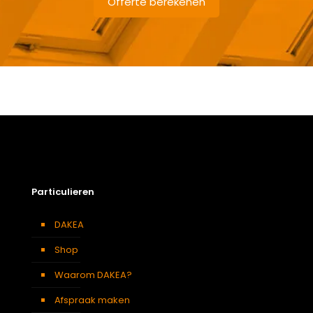
Offerte berekenen
Gewicht
15,32 kg
Afmetingen doos
156 × 18,1 × 49,1 cm
Afmeting dakraam
78 x 140 cm – M8A
Berging
,
Dressing
,
Eetkamer
,
Zolder
,
Badkamer
,
Soort kamer
Slaapkamer
,
Gang
,
Garage
,
Kantoor
,
Keuken
,
Toilet
,
Particulieren
Traphal
,
Woonkamer
DAKEA
Shop
Waarom DAKEA?
Afspraak maken