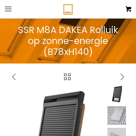
SSR M8A DAKEA Rolluik
op zonne-energie
(B78xH140)