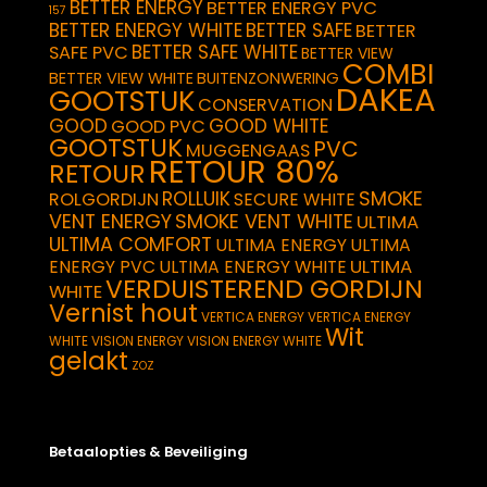
BETTER ENERGY
BETTER ENERGY PVC
157
BETTER ENERGY WHITE
BETTER SAFE
BETTER
BETTER SAFE WHITE
SAFE PVC
BETTER VIEW
COMBI
BETTER VIEW WHITE
BUITENZONWERING
DAKEA
GOOTSTUK
CONSERVATION
GOOD
GOOD WHITE
GOOD PVC
GOOTSTUK
PVC
MUGGENGAAS
RETOUR 80%
RETOUR
SMOKE
ROLLUIK
ROLGORDIJN
SECURE WHITE
VENT ENERGY
SMOKE VENT WHITE
ULTIMA
ULTIMA COMFORT
ULTIMA ENERGY
ULTIMA
ULTIMA
ENERGY PVC
ULTIMA ENERGY WHITE
VERDUISTEREND GORDIJN
WHITE
Vernist hout
VERTICA ENERGY
VERTICA ENERGY
Wit
WHITE
VISION ENERGY
VISION ENERGY WHITE
gelakt
ZOZ
Betaalopties & Beveiliging