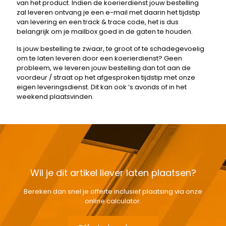
van het product. Indien de koerierdienst jouw bestelling
zal leveren ontvang je een e-mail met daarin het tijdstip
van levering en een track & trace code, het is dus
belangrijk om je mailbox goed in de gaten te houden.
Is jouw bestelling te zwaar, te groot of te schadegevoelig
om te laten leveren door een koerierdienst? Geen
probleem, we leveren jouw bestelling dan tot aan de
voordeur / straat op het afgesproken tijdstip met onze
eigen leveringsdienst. Dit kan ook ‘s avonds of in het
weekend plaatsvinden.
Wil je dit artikel liever laten plaatsen?
Bereken dan snel je offerte inclusief plaatsing via onze
online calculator.