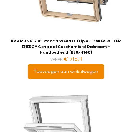
KAV M8A B1500 Standard Glass Triple – DAKEA BETTER
ENERGY Centraal Gescharnierd Dakraam –
Handbediend (B78xH140)
€
715,11
VANAF:
Toevoegen aan winkelwagen