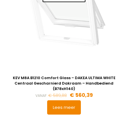
KEV M8A B1210 Comfort Glass – DAKEA ULTIMA WHITE
Centraal Gescharnierd Dakraam – Handbediend
(B78xH140)
€
560,39
€
589,88
VANAF:
Lees meer