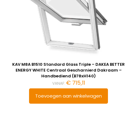
KAV M8A B1510 Standard Glass Triple – DAKEA BETTER
ENERGY WHITE Centraal Gescharnierd Dakraam –
Handbediend (B78xH140)
€
715,11
VANAF:
Toevoegen aan winkelwagen