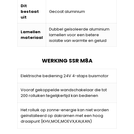
Dit
bestaat
Gecoat aluminium
uit
Dubbel geïsoleerde aluminium
Lamellen
lamellen voor een betere
materiaal
isolatie van warmte en geluid
WERKING SSR M8A
Elektrische bediening 24V 4-staps buismotor
Vooraf gekoppelde wandschakelaar die tot
200 rolluiken tegelijkertijd kan bedienen
Het rolluik op zonne-energie kan niet worden
geïnstalleerd op dakramen met een hoog
draaipunt (KHV,MOE,MOEVX,KAI,KAN)