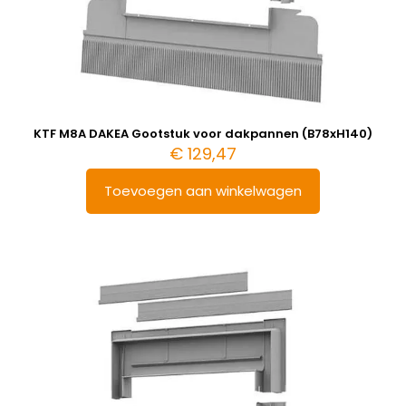
KTF M8A DAKEA Gootstuk voor dakpannen (B78xH140)
€
129,47
Toevoegen aan winkelwagen