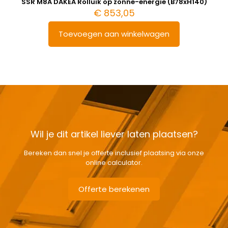
SSR M8A DAKEA Rolluik op zonne-energie (B78xH140)
€
853,05
Toevoegen aan winkelwagen
Wil je dit artikel liever laten plaatsen?
Bereken dan snel je offerte inclusief plaatsing via onze
online calculator.
Offerte berekenen