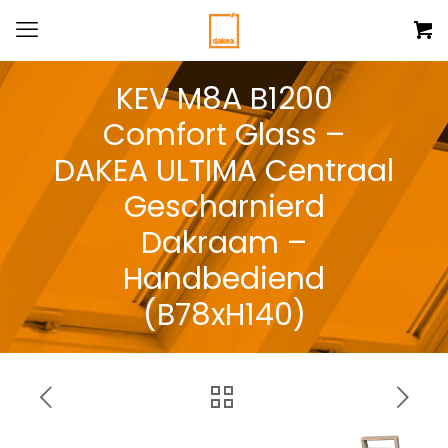
KEV M8A B1200
Comfort Glass –
DAKEA ULTIMA Centraal
Gescharnierd
Dakraam –
Handbediend
(B78xH140)