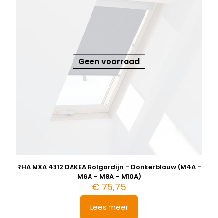
Geen voorraad
RHA MXA 4312 DAKEA Rolgordijn – Donkerblauw (M4A –
M6A – M8A – M10A)
€
75,75
Lees meer