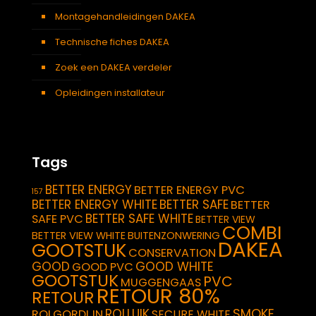
Montagehandleidingen DAKEA
Technische fiches DAKEA
Zoek een DAKEA verdeler
Opleidingen installateur
Tags
BETTER ENERGY
BETTER ENERGY PVC
157
BETTER ENERGY WHITE
BETTER SAFE
BETTER
BETTER SAFE WHITE
SAFE PVC
BETTER VIEW
COMBI
BETTER VIEW WHITE
BUITENZONWERING
DAKEA
GOOTSTUK
CONSERVATION
GOOD
GOOD WHITE
GOOD PVC
GOOTSTUK
PVC
MUGGENGAAS
RETOUR 80%
RETOUR
SMOKE
ROLLUIK
ROLGORDIJN
SECURE WHITE