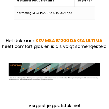
Geluidsreductie (dB)
38 (-1,-3)
* afmeting M10A, P8A, S8A, U4A, U8A: npd
Het dakraam
KEV M8A B1200
DAKEA ULTIMA
heeft comfort glas en is als volgt samengesteld.
Vergeet je gootstuk niet