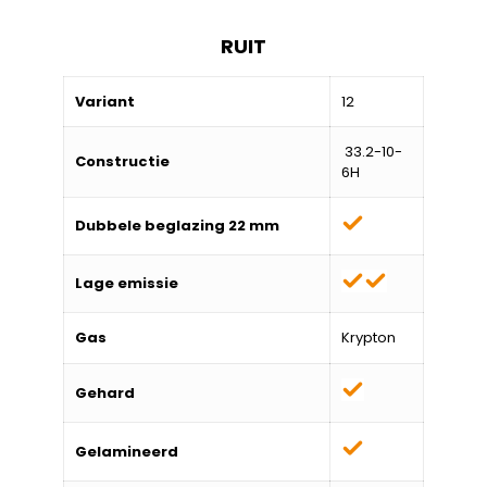
RUIT
Variant
12
33.2-10-
Constructie
6H
Dubbele beglazing 22 mm
Lage emissie
Gas
Krypton
Gehard
Gelamineerd