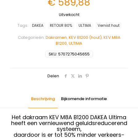
€
589,88
Uitverkocht
Tags:
DAKEA
RETOUR 80%
ULTIMA
Vernist hout
Categorieën:
Dakramen
,
KEV B1200 (hout)
,
KEV M8A
B1200
,
ULTIMA
SKU:
5707275045655
Delen
Beschrijving
Bijkomende informatie
Het dakraam KEV M8A B1200 DAKEA Ultima
heeft een vernieuwend geluidsreducerend
systeem,
daardoor is er tot 50% minder verkeers-