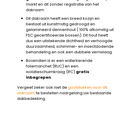
markt en dit zonder registratie van het
dakraam.
Dit dakraam heeft een breed kozijn en
bestaat uit kunstmatig gedroogd en
gelamineerd dennenhout ( 100% afkomstig uit
FSC gecertificeerde bossen). Dit hout heeft
dus een uitstekende dichtheid en verhoogde
duurzaamheid, schimmel- en insectdodende
behandeling en ook een dubbele vernislaag.
Bovendien is er een waterkerende
foliemanchet (RUC) en een
isolatieschuimkraag (IFC)
gratis
inbegrepen
.
Vergeet zeker ook niet de
gootstukken voor dit
dakraam
te bestellen naargelang uw bestaande
dakbedekking.