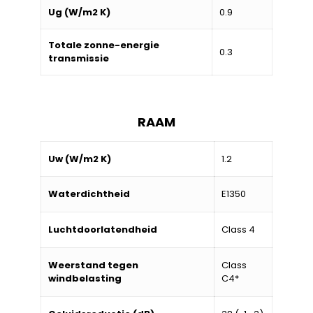
Ug (W/m2 K)
0.9
Totale zonne-energie
0.3
transmissie
RAAM
Uw (W/m2 K)
1.2
Waterdichtheid
E1350
Luchtdoorlatendheid
Class 4
Weerstand tegen
Class
windbelasting
C4*