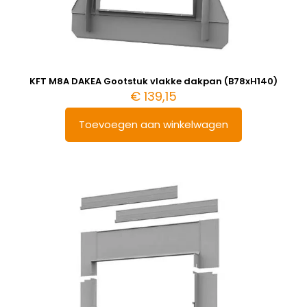
KFT M8A DAKEA Gootstuk vlakke dakpan (B78xH140)
€
139,15
Toevoegen aan winkelwagen