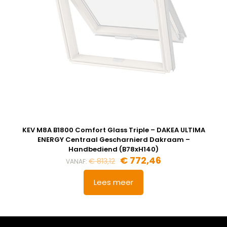
KEV M8A B1800 Comfort Glass Triple – DAKEA ULTIMA
ENERGY Centraal Gescharnierd Dakraam –
Handbediend (B78xH140)
€
772,46
€
813,12
VANAF:
Lees meer