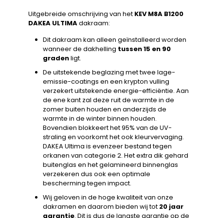
Uitgebreide omschrijving van het
KEV M8A B1200
DAKEA ULTIMA
dakraam:
Dit dakraam kan alleen geïnstalleerd worden
wanneer de dakhelling
tussen 15 en 90
graden
ligt.
De uitstekende beglazing met twee lage-
emissie-coatings en een krypton vulling
verzekert uitstekende energie-efficiëntie. Aan
de ene kant zal deze ruit de warmte in de
zomer buiten houden en anderzijds de
warmte in de winter binnen houden.
Bovendien blokkeert het 95% van de UV-
straling en voorkomt het ook kleurvervaging.
DAKEA Ultima is evenzeer bestand tegen
orkanen van categorie 2. Het extra dik gehard
buitenglas en het gelamineerd binnenglas
verzekeren dus ook een optimale
bescherming tegen impact.
Wij geloven in de hoge kwaliteit van onze
dakramen en daarom bieden wij tot
20 jaar
garantie
. Dit is dus de langste garantie op de