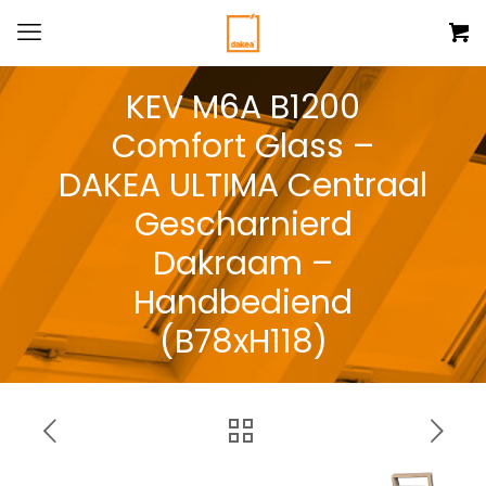
KEV M6A B1200
Comfort Glass –
DAKEA ULTIMA Centraal
Gescharnierd
Dakraam –
Handbediend
(B78xH118)