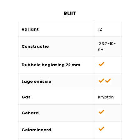
RUIT
Variant
12
33.2-10-
Constructie
6H
Dubbele beglazing 22 mm
Lage emissie
Gas
Krypton
Gehard
Gelamineerd