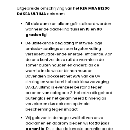
Uitgebreide omschrijving van het
KEV M6A B1200
DAKEA ULTIMA
dakraam:
Dit dakraam kan alleen geïnstalleerd worden
wanneer de dakhelling
tussen 15 en 90
graden
ligt.
De uitstekende beglazing met twee lage-
emissie-coatings en een krypton vulling
verzekert uitstekende energie-efficiëntie. Aan
de ene kant zal deze ruit de warmte in de
zomer buiten houden en anderzijds de
warmte in de winter binnen houden.
Bovendien blokkeert het 95% van de UV-
straling en voorkomt het ook kleurvervaging.
DAKEA Ultima is evenzeer bestand tegen
orkanen van categorie 2. Het extra dik gehard
buitenglas en het gelamineerd binnenglas
verzekeren dus ook een optimale
bescherming tegen impact.
Wij geloven in de hoge kwaliteit van onze
dakramen en daarom bieden wij tot
20 jaar
garantie
. Dit is dus de langste garantie op de