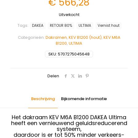
€
566,28
Uitverkocht
Tags:
DAKEA
RETOUR 80%
ULTIMA
Vernist hout
Categorieën:
Dakramen
,
KEV B1200 (hout)
,
KEV M6A
B1200
,
ULTIMA
SKU:
5707275045648
Delen
Beschrijving
Bijkomende informatie
Het dakraam KEV M6A B1200 DAKEA Ultima
heeft een vernieuwend geluidsreducerend
systeem,
daardoor is er tot 50% minder verkeers-