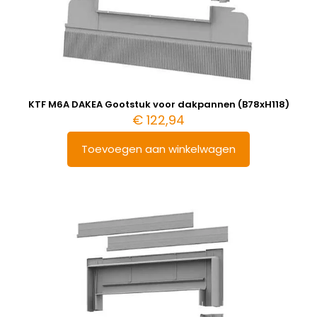
KTF M6A DAKEA Gootstuk voor dakpannen (B78xH118)
€
122,94
Toevoegen aan winkelwagen