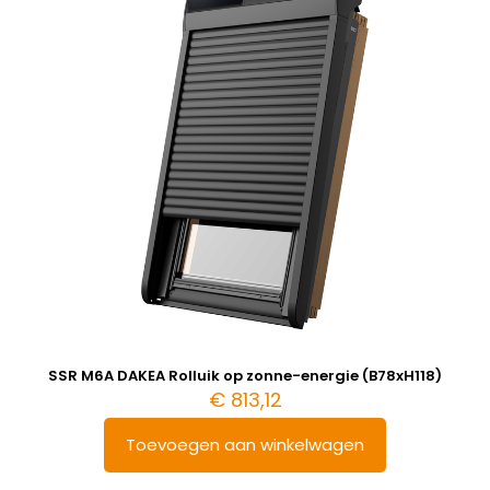
SSR M6A DAKEA Rolluik op zonne-energie (B78xH118)
€
813,12
Toevoegen aan winkelwagen