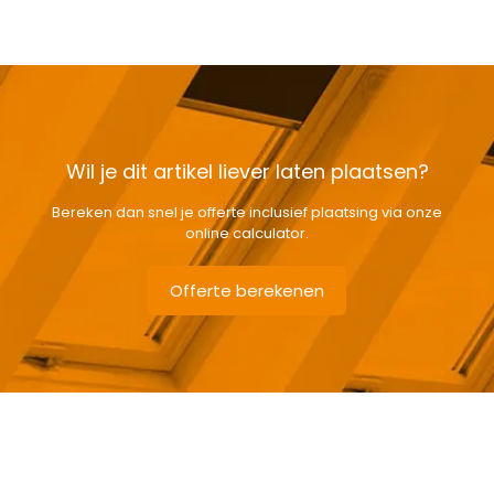
Wil je dit artikel liever laten plaatsen?
Bereken dan snel je offerte inclusief plaatsing via onze
online calculator.
Offerte berekenen
Gewicht
39,8 kg
Afmetingen doos
124 × 80 × 15 cm
Afmeting dakraam
78 x 118 cm M6A