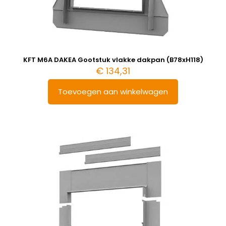
KFT M6A DAKEA Gootstuk vlakke dakpan (B78xH118)
€
134,31
Toevoegen aan winkelwagen