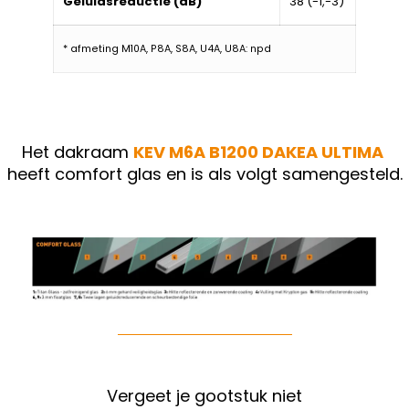
Geluidsreductie (dB)
38 (-1,-3)
* afmeting M10A, P8A, S8A, U4A, U8A: npd
Het dakraam
KEV M6A B1200
DAKEA ULTIMA
heeft comfort glas en is als volgt samengesteld.
Vergeet je gootstuk niet