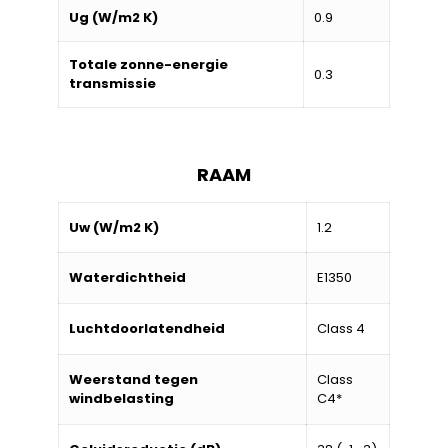
Ug (W/m2 K)
0.9
Totale zonne-energie
0.3
transmissie
RAAM
Uw (W/m2 K)
1.2
Waterdichtheid
E1350
Luchtdoorlatendheid
Class 4
Weerstand tegen
Class
windbelasting
C4*