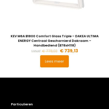
KEV M6A B1800 Comfort Glass Triple – DAKEA ULTIMA
ENERGY Centraal Gescharnierd Dakraam –
Handbediend (B78xH118)
€
739,13
€
778,03
VANAF:
Lees meer
Particulieren