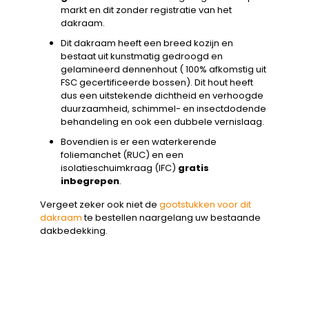
markt en dit zonder registratie van het
dakraam.
Dit dakraam heeft een breed kozijn en
bestaat uit kunstmatig gedroogd en
gelamineerd dennenhout ( 100% afkomstig uit
FSC gecertificeerde bossen). Dit hout heeft
dus een uitstekende dichtheid en verhoogde
duurzaamheid, schimmel- en insectdodende
behandeling en ook een dubbele vernislaag.
Bovendien is er een waterkerende
foliemanchet (RUC) en een
isolatieschuimkraag (IFC)
gratis
inbegrepen
.
Vergeet zeker ook niet de
gootstukken voor dit
dakraam
te bestellen naargelang uw bestaande
dakbedekking.