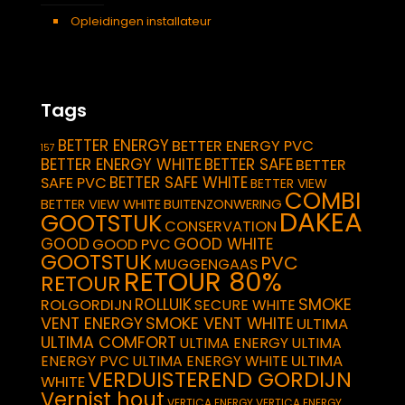
Opleidingen installateur
Tags
BETTER ENERGY
BETTER ENERGY PVC
157
BETTER ENERGY WHITE
BETTER SAFE
BETTER
BETTER SAFE WHITE
SAFE PVC
BETTER VIEW
COMBI
BETTER VIEW WHITE
BUITENZONWERING
DAKEA
GOOTSTUK
CONSERVATION
GOOD
GOOD WHITE
GOOD PVC
GOOTSTUK
PVC
MUGGENGAAS
RETOUR 80%
RETOUR
SMOKE
ROLLUIK
ROLGORDIJN
SECURE WHITE
VENT ENERGY
SMOKE VENT WHITE
ULTIMA
ULTIMA COMFORT
ULTIMA ENERGY
ULTIMA
ULTIMA
ENERGY PVC
ULTIMA ENERGY WHITE
VERDUISTEREND GORDIJN
WHITE
Vernist hout
VERTICA ENERGY
VERTICA ENERGY