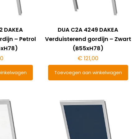
2 DAKEA
DUA C2A 4249 DAKEA
dijn – Petrol
Verduisterend gordijn – Zwart
5xH78)
(B55xH78)
00
€
121,00
inkelwagen
Toevoegen aan winkelwagen