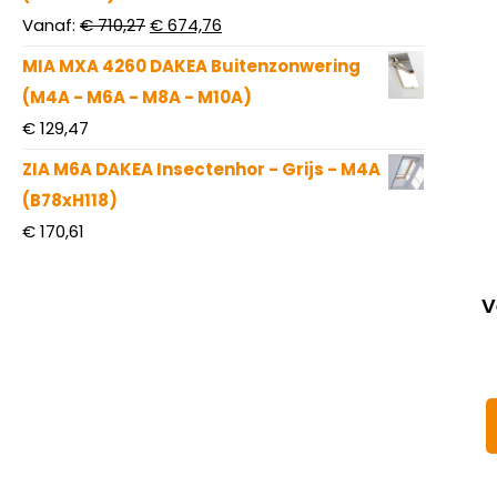
Oorspronkelijke
Huidige
Vanaf:
€
710,27
€
674,76
prijs
prijs
MIA MXA 4260 DAKEA Buitenzonwering
was:
is:
(M4A - M6A - M8A - M10A)
€ 710,27.
€ 674,76.
€
129,47
ZIA M6A DAKEA Insectenhor - Grijs - M4A
(B78xH118)
€
170,61
V