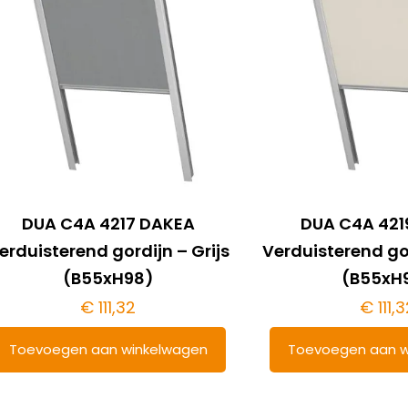
DUA C4A 4217 DAKEA
DUA C4A 421
erduisterend gordijn – Grijs
Verduisterend go
(B55xH98)
(B55xH
€
111,32
€
111,3
Toevoegen aan winkelwagen
Toevoegen aan w