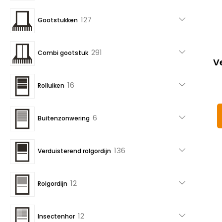
producten
127
127
Gootstukken
producten
291
291
Combi gootstuk
V
producten
16
16
Rolluiken
producten
6
6
Buitenzonwering
producten
136
136
Verduisterend rolgordijn
producten
12
12
Rolgordijn
producten
12
12
Insectenhor