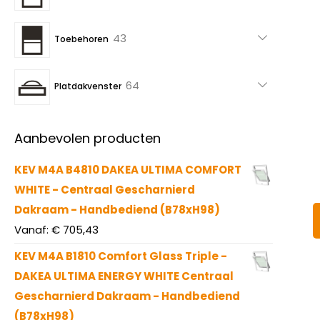
producten
43
43
Toebehoren
producten
64
64
Platdakvenster
producten
Aanbevolen producten
KEV M4A B4810 DAKEA ULTIMA COMFORT
WHITE - Centraal Gescharnierd
Dakraam - Handbediend (B78xH98)
Vanaf:
€
705,43
KEV M4A B1810 Comfort Glass Triple -
DAKEA ULTIMA ENERGY WHITE Centraal
Gescharnierd Dakraam - Handbediend
(B78xH98)