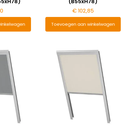
B55xH78)
(B55xH78)
00
€
102,85
inkelwagen
Toevoegen aan winkelwagen