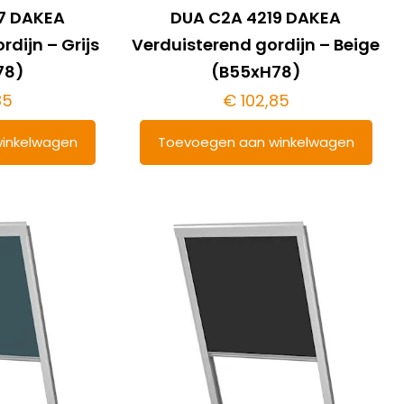
7 DAKEA
DUA C2A 4219 DAKEA
rdijn – Grijs
Verduisterend gordijn – Beige
78)
(B55xH78)
85
€
102,85
inkelwagen
Toevoegen aan winkelwagen