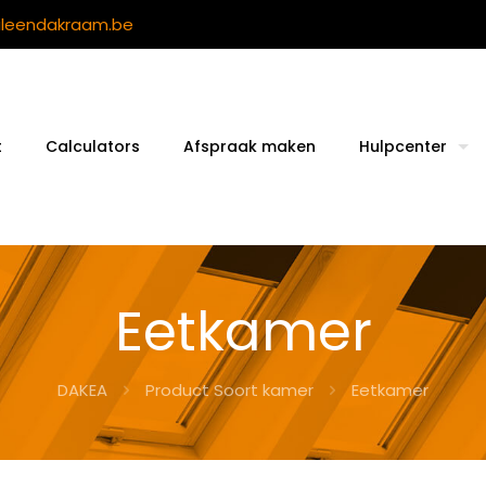
ileendakraam.be
t
Calculators
Afspraak maken
Hulpcenter
Eetkamer
DAKEA
Product Soort kamer
Eetkamer