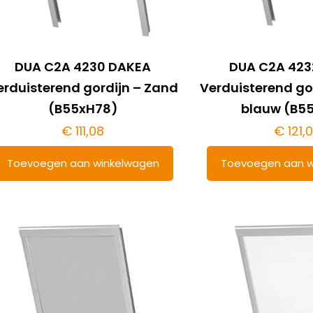
DUA C2A 4230 DAKEA
DUA C2A 423
erduisterend gordijn – Zand
Verduisterend gor
(B55xH78)
blauw (B5
€
111,08
€
121,
Toevoegen aan winkelwagen
Toevoegen aan w