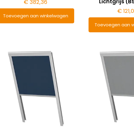
Lichtgrijs (
€
382,36
€
121,
Toevoegen aan winkelwagen
Toevoegen aan w