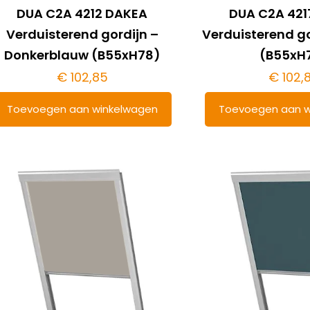
DUA C2A 4212 DAKEA
DUA C2A 421
Verduisterend gordijn –
Verduisterend go
Donkerblauw (B55xH78)
(B55xH
€
102,85
€
102,
Toevoegen aan winkelwagen
Toevoegen aan w