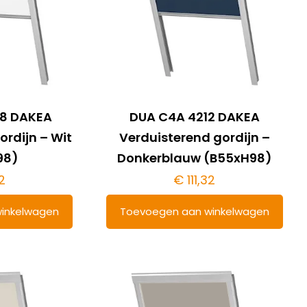
8 DAKEA
DUA C4A 4212 DAKEA
ordijn – Wit
Verduisterend gordijn –
98)
Donkerblauw (B55xH98)
2
€
111,32
inkelwagen
Toevoegen aan winkelwagen