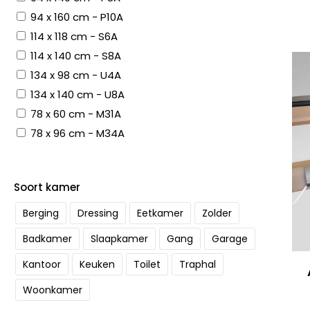
94 x 160 cm - P10A
114 x 118 cm - S6A
114 x 140 cm - S8A
134 x 98 cm - U4A
134 x 140 cm - U8A
78 x 60 cm - M31A
78 x 96 cm - M34A
Soort kamer
Berging
Dressing
Eetkamer
Zolder
Badkamer
Slaapkamer
Gang
Garage
Kantoor
Keuken
Toilet
Traphal
Woonkamer