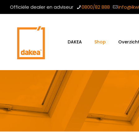
Officiële dealer en adviseur
0800/82 888
info@ikw
DAKEA
Shop
Overzich