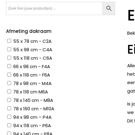
Afmeting dakraam
Bek
55 x 78 cm - C2A
E
55 x 98 cm - C4A
55 x 118 cm - C6A
All
66 x 98 cm - F4A
het
66 x 118 cm - F6A
een
78 x 98 cm - M4A
gat
78 x 118 cm M6A
78 x 140 cm - M8A
Is 
78 x 160 cm - M10A
we 
94 x 98 cm – P4A
Dit
94 x 118 cm - P6A
94 x 140 cm - P8A