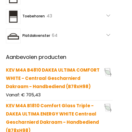
producten
43
43
Toebehoren
producten
64
64
Platdakvenster
producten
Aanbevolen producten
KEV M4A B4810 DAKEA ULTIMA COMFORT
WHITE - Centraal Gescharnierd
Dakraam - Handbediend (B78xH98)
Vanaf:
€
705,43
KEV M4A B1810 Comfort Glass Triple -
DAKEA ULTIMA ENERGY WHITE Centraal
Gescharnierd Dakraam - Handbediend
(B78xH98)