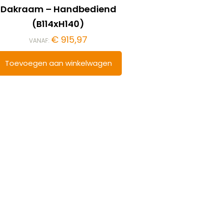
Dakraam – Handbediend
(B114xH140)
€
915,97
VANAF:
Toevoegen aan winkelwagen