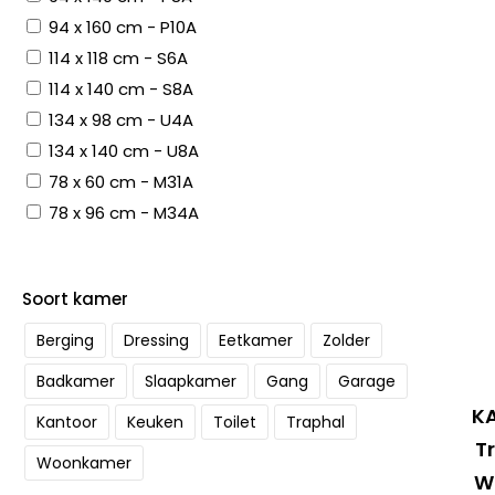
94 x 160 cm - P10A
114 x 118 cm - S6A
114 x 140 cm - S8A
134 x 98 cm - U4A
134 x 140 cm - U8A
78 x 60 cm - M31A
78 x 96 cm - M34A
Soort kamer
Berging
Dressing
Eetkamer
Zolder
Badkamer
Slaapkamer
Gang
Garage
KA
Kantoor
Keuken
Toilet
Traphal
T
Woonkamer
W