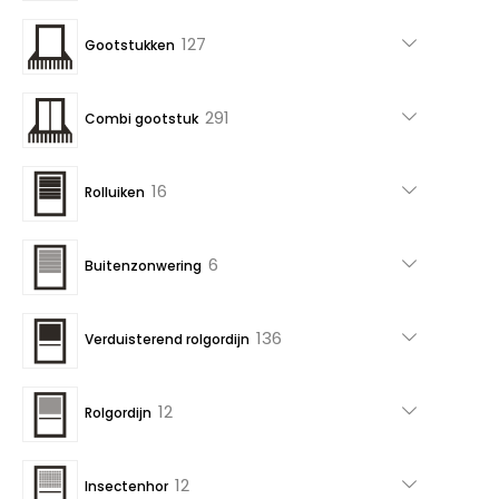
producten
127
127
Gootstukken
producten
291
291
Combi gootstuk
producten
16
16
Rolluiken
producten
6
6
Buitenzonwering
producten
136
136
Verduisterend rolgordijn
producten
12
12
Rolgordijn
producten
12
12
Insectenhor