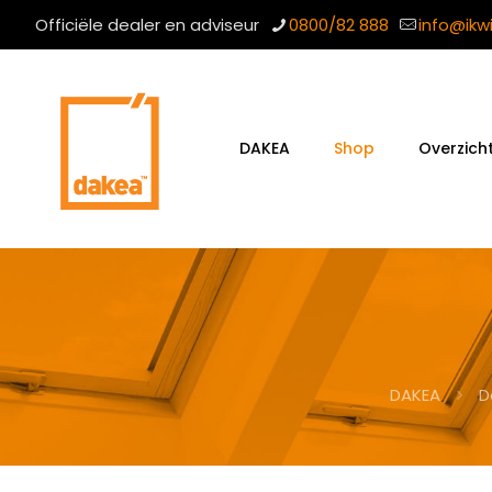
Officiële dealer en adviseur
0800/82 888
info@ikw
DAKEA
Shop
Overzich
DAKEA
D