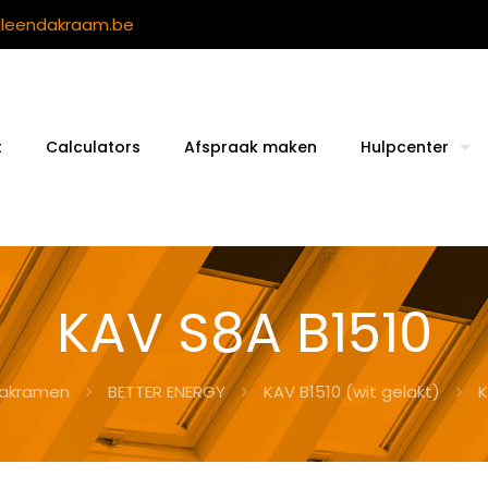
ileendakraam.be
t
Calculators
Afspraak maken
Hulpcenter
KAV S8A B1510
akramen
BETTER ENERGY
KAV B1510 (wit gelakt)
K