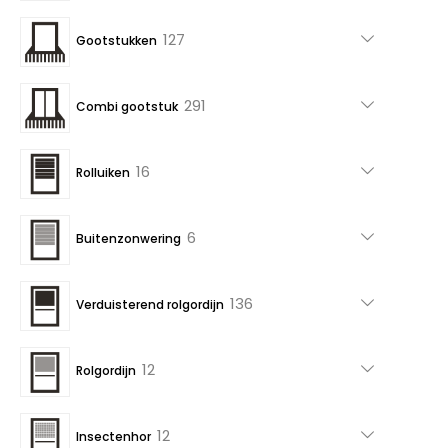
producten
127
127
Gootstukken
producten
291
291
Combi gootstuk
producten
16
16
Rolluiken
producten
6
6
Buitenzonwering
producten
136
136
Verduisterend rolgordijn
producten
12
12
Rolgordijn
producten
12
12
Insectenhor