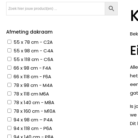
Afmeting dakraam
Bek
55 x 78 cm - C2A
E
55 x 98 cm - C4A
55 x 118 cm - C6A
All
66 x 98 cm - F4A
het
66 x 118 cm - F6A
een
78 x 98 cm - M4A
gat
78 x 118 cm M6A
78 x 140 cm - M8A
Is 
78 x 160 cm - M10A
we 
94 x 98 cm – P4A
Dit
94 x 118 cm - P6A
94 x 140 cm - P8A