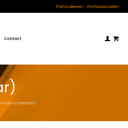
Particulieren
Professionelen
Contact
r)
(muurschakelaar)