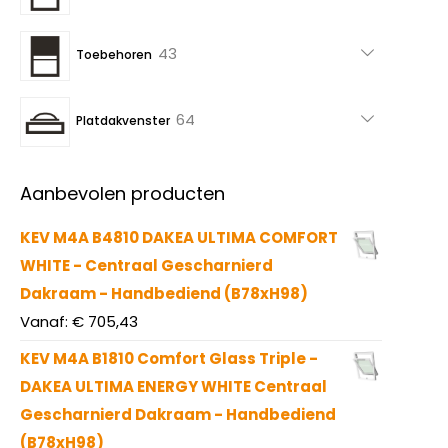
producten
43
43
Toebehoren
producten
64
64
Platdakvenster
producten
Aanbevolen producten
KEV M4A B4810 DAKEA ULTIMA COMFORT
WHITE - Centraal Gescharnierd
Dakraam - Handbediend (B78xH98)
Vanaf:
€
705,43
KEV M4A B1810 Comfort Glass Triple -
DAKEA ULTIMA ENERGY WHITE Centraal
Gescharnierd Dakraam - Handbediend
(B78xH98)