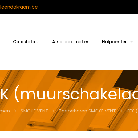
ileendakraam.be
t
Calculators
Afspraak maken
Hulpcenter
FK (muurschakelaa
amen
SMOKE VENT
Toebehoren SMOKE VENT
KFK 