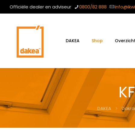
Officiële dealer en adviseur
0800/82 888
info@ikw
DAKEA
Shop
Overzich
K
DAKEA
Dakr