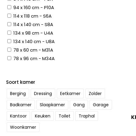
94 x 160 cm - P10A
114 x 118 cm - S6A
114 x 140 cm - S8A
134 x 98 cm - U4A
134 x 140 cm - U8A
78 x 60 cm - M31A
78 x 96 cm - M34A
Soort kamer
Berging
Dressing
Eetkamer
Zolder
Badkamer
Slaapkamer
Gang
Garage
Kantoor
Keuken
Toilet
Traphal
K
Woonkamer