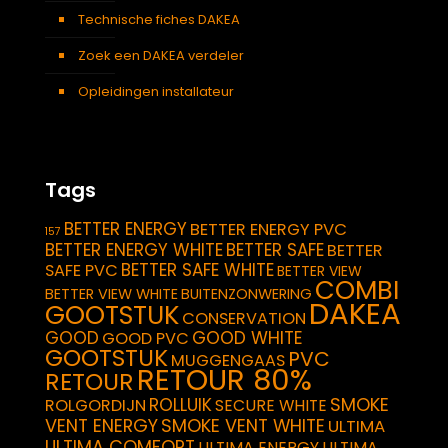
Technische fiches DAKEA
Zoek een DAKEA verdeler
Opleidingen installateur
Tags
BETTER ENERGY
BETTER ENERGY PVC
157
BETTER ENERGY WHITE
BETTER SAFE
BETTER
BETTER SAFE WHITE
SAFE PVC
BETTER VIEW
COMBI
BETTER VIEW WHITE
BUITENZONWERING
DAKEA
GOOTSTUK
CONSERVATION
GOOD
GOOD WHITE
GOOD PVC
GOOTSTUK
PVC
MUGGENGAAS
RETOUR 80%
RETOUR
SMOKE
ROLLUIK
ROLGORDIJN
SECURE WHITE
VENT ENERGY
SMOKE VENT WHITE
ULTIMA
ULTIMA COMFORT
ULTIMA ENERGY
ULTIMA