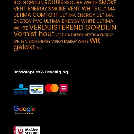
SMOKE
ROLLUIK
ROLGORDIJN
SECURE WHITE
VENT ENERGY
SMOKE VENT WHITE
ULTIMA
ULTIMA COMFORT
ULTIMA ENERGY
ULTIMA
ULTIMA
ENERGY PVC
ULTIMA ENERGY WHITE
VERDUISTEREND GORDIJN
WHITE
Vernist hout
VERTICA ENERGY
VERTICA ENERGY
Wit
WHITE
VISION ENERGY
VISION ENERGY WHITE
gelakt
ZOZ
Betaalopties & Beveiliging