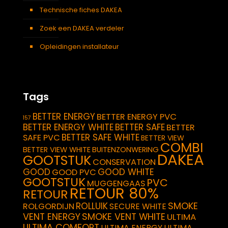
Technische fiches DAKEA
Zoek een DAKEA verdeler
Opleidingen installateur
Tags
BETTER ENERGY
BETTER ENERGY PVC
157
BETTER ENERGY WHITE
BETTER SAFE
BETTER
BETTER SAFE WHITE
SAFE PVC
BETTER VIEW
COMBI
BETTER VIEW WHITE
BUITENZONWERING
DAKEA
GOOTSTUK
CONSERVATION
GOOD
GOOD WHITE
GOOD PVC
GOOTSTUK
PVC
MUGGENGAAS
RETOUR 80%
RETOUR
SMOKE
ROLLUIK
ROLGORDIJN
SECURE WHITE
VENT ENERGY
SMOKE VENT WHITE
ULTIMA
ULTIMA COMFORT
ULTIMA ENERGY
ULTIMA