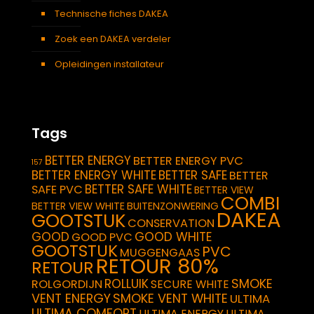
Technische fiches DAKEA
Zoek een DAKEA verdeler
Opleidingen installateur
Tags
BETTER ENERGY
BETTER ENERGY PVC
157
BETTER ENERGY WHITE
BETTER SAFE
BETTER
BETTER SAFE WHITE
SAFE PVC
BETTER VIEW
COMBI
BETTER VIEW WHITE
BUITENZONWERING
DAKEA
GOOTSTUK
CONSERVATION
GOOD
GOOD WHITE
GOOD PVC
GOOTSTUK
PVC
MUGGENGAAS
RETOUR 80%
RETOUR
SMOKE
ROLLUIK
ROLGORDIJN
SECURE WHITE
VENT ENERGY
SMOKE VENT WHITE
ULTIMA
ULTIMA COMFORT
ULTIMA ENERGY
ULTIMA