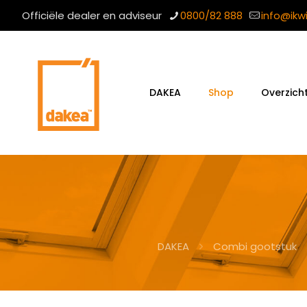
Officiële dealer en adviseur
0800/82 888
info@ikw
DAKEA
Shop
Overzich
DAKEA
Combi gootstuk