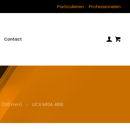
Particulieren
Professionelen
Contact
 (100 mm)
UCX M10A 46EE