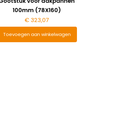
Gootstuk voor dakpannen
100mm (78X160)
€
323,07
Toevoegen aan winkelwagen