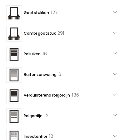
producten
127
127
Gootstukken
producten
291
291
Combi gootstuk
producten
16
16
Rolluiken
producten
6
6
Buitenzonwering
producten
136
136
Verduisterend rolgordijn
producten
12
12
Rolgordijn
producten
12
12
Insectenhor