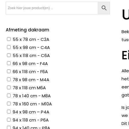
Afmeting dakraam
Bek
55 x 78 cm - C2A
tus
55 x 98 cm - C4A
E
55 x 118 cm - C6A
66 x 98 cm - F4A
All
66 x 118 cm - F6A
het
78 x 98 cm - M4A
een
78 x 118 cm M6A
gat
78 x 140 cm - M8A
78 x 160 cm - M10A
Is 
94 x 98 cm – P4A
we 
94 x 118 cm - P6A
Dit
94 x 140 cm - P8A