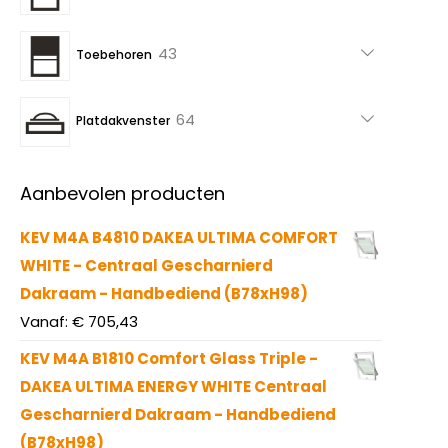
producten
43
43
Toebehoren
producten
64
64
Platdakvenster
producten
Aanbevolen producten
KEV M4A B4810 DAKEA ULTIMA COMFORT
WHITE - Centraal Gescharnierd
Dakraam - Handbediend (B78xH98)
Vanaf:
€
705,43
KEV M4A B1810 Comfort Glass Triple -
DAKEA ULTIMA ENERGY WHITE Centraal
Gescharnierd Dakraam - Handbediend
(B78xH98)