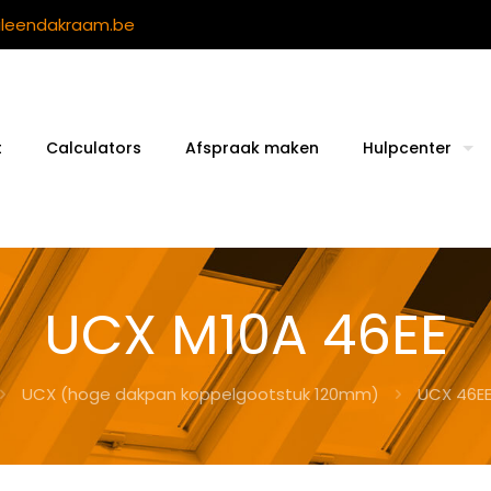
ileendakraam.be
t
Calculators
Afspraak maken
Hulpcenter
UCX M10A 46EE
UCX (hoge dakpan koppelgootstuk 120mm)
UCX 46EE