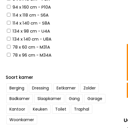
94 x 160 cm - P10A
114 x 118 cm - S6A
114 x 140 cm - S8A
134 x 98 cm - U4A
134 x 140 cm - U8A
78 x 60 cm - M31A
78 x 96 cm - M34A
Soort kamer
Berging
Dressing
Eetkamer
Zolder
Badkamer
Slaapkamer
Gang
Garage
Kantoor
Keuken
Toilet
Traphal
U
Woonkamer