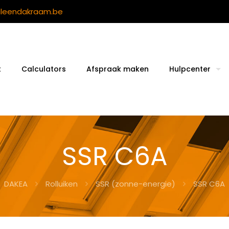
ileendakraam.be
t
Calculators
Afspraak maken
Hulpcenter
SSR C6A
DAKEA
Rolluiken
SSR (zonne-energie)
SSR C6A