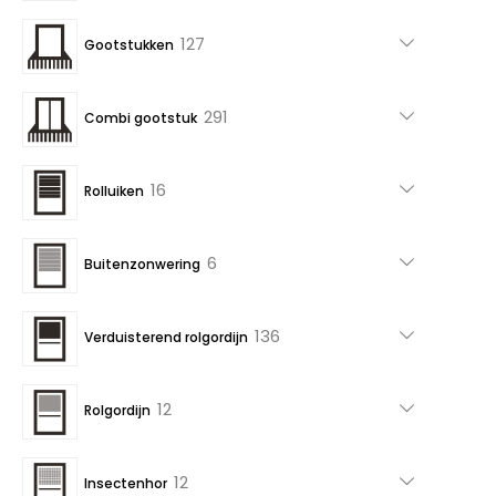
producten
127
127
Gootstukken
producten
291
291
Combi gootstuk
producten
16
16
Rolluiken
producten
6
6
Buitenzonwering
producten
136
136
Verduisterend rolgordijn
producten
12
12
Rolgordijn
producten
12
12
Insectenhor