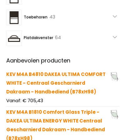
producten
43
43
Toebehoren
producten
64
64
Platdakvenster
producten
Aanbevolen producten
KEV M4A B4810 DAKEA ULTIMA COMFORT
WHITE - Centraal Gescharnierd
Dakraam - Handbediend (B78xH98)
Vanaf:
€
705,43
KEV M4A B1810 Comfort Glass Triple -
DAKEA ULTIMA ENERGY WHITE Centraal
Gescharnierd Dakraam - Handbediend
(B78xH98)