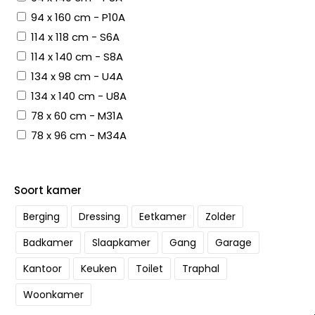
94 x 160 cm - P10A
114 x 118 cm - S6A
114 x 140 cm - S8A
134 x 98 cm - U4A
134 x 140 cm - U8A
78 x 60 cm - M31A
78 x 96 cm - M34A
Soort kamer
Berging
Dressing
Eetkamer
Zolder
Badkamer
Slaapkamer
Gang
Garage
Kantoor
Keuken
Toilet
Traphal
Woonkamer