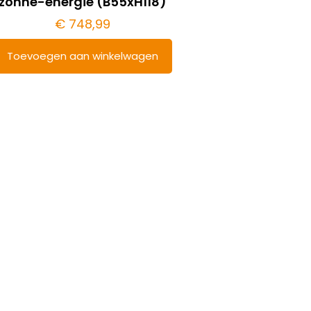
zonne-energie (B55xH118)
€
748,99
Toevoegen aan winkelwagen